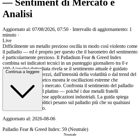
— Sentiment di Mercato e
Analisi
Aggiornato al: 07/08/2026, 07:50
·
Intervallo di aggiornamento: 1
minuto
·
Live
Difficilmente un metallo prezioso oscilla in modo così violento come
il palladio — ed è proprio per questo che il barometro del sentimento
è particolarmente prezioso. Il Palladium Fear & Greed Index
combina sei indicatori tecnici in un punteggio giornaliero tra 0 e
100. L'analisi dettagliata rivela se il sentimento attuale è guidato
Continua a leggere
dalla dinamica dei prezzi, dall'intensità della volatilità o dal trend del
dollaro. Il grafico storico mostra le oscillazioni estreme che
caratterizzano questo mercato. Confronta il sentimento del palladio
specificamente con il platino — poiché i due metalli fratelli
competono per le stesse applicazioni industriali. La guida spiega
perché i rischi geopolitici pesano sul palladio più che su qualsiasi
altro metallo prezioso.
Aggiornato al: 2026-08-06
Palladio Fear & Greed Index: 59 (Neutrale)
Neutrale