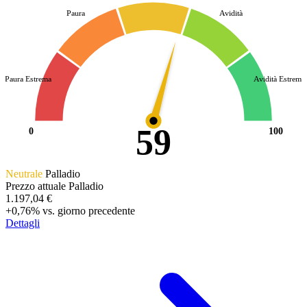
Paura
Avidità
Paura Estrema
Avidità Estrema
59
0
100
Neutrale
Palladio
Prezzo attuale Palladio
1.197,04 €
+0,76%
vs. giorno precedente
Dettagli