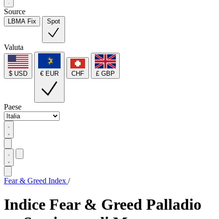
Source
LBMA Fix
Spot
Valuta
$ USD
€ EUR
CHF
£ GBP
Paese
Fear & Greed Index
/
Indice Fear & Greed Palladio