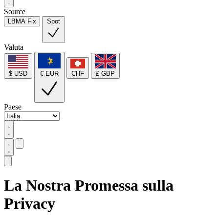
Source
LBMA Fix
Spot
Valuta
$ USD
€ EUR
CHF
£ GBP
Paese
La Nostra Promessa sulla
Privacy