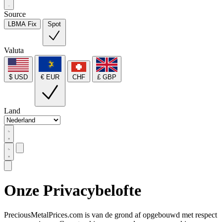
Source
LBMA Fix
Spot
Valuta
$ USD
€ EUR
CHF
£ GBP
Land
Onze Privacybelofte
PreciousMetalPrices.com is van de grond af opgebouwd met respect