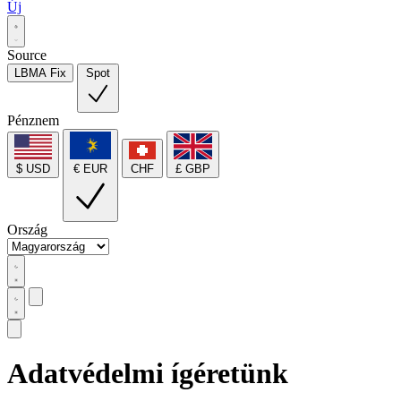
Új
Source
LBMA Fix
Spot
Pénznem
$ USD
€ EUR
CHF
£ GBP
Ország
Adatvédelmi ígéretünk