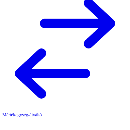
Mértékegység-átváltó