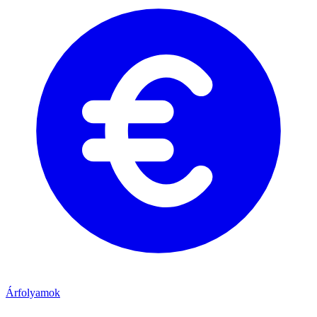
Árfolyamok