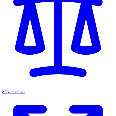
Súlyellenőrző