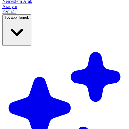
Nemesfém
Árak
Aranyár
Ezüstár
További fémek