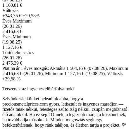
1 160,81 €
Változás
+343,35 €
+29,58%
Éves Maximum
(26.01.26)
2 416,63 €
Éves Minimum
(19.08.25)
1 127,16 €
Történelmi csúcs
(26.01.26)
2 475,39 €
Platina ár 1 éves mozgás: Aktuális 1 504,16 €
(07.08.26)
, Maximum
2 416,63 €
(26.01.26)
, Minimum 1 127,16 €
(19.08.25)
, Változás
+29,58 %.
Tetszenek az ingyenes élő árfolyamok?
Szívünket-lelkünket beleadjuk abba, hogy a
preciousmetalprices.com gyors, letisztult és ingyenes maradjon —
fizetős falak nélkül, felesleges zsúfoltság nélkül, csupán megbízható
élő adatokkal. Ha ez segít Önnek, a legszebb módja a köszönetnek,
ha továbbadja másoknak. Minden megosztás segít egy
befektetőtársnak, hogy ránk találjon, és életben tartja a projektet. 💛