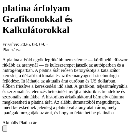
platina árfolyam
Grafikonokkal és
Kalkulátorokkal
Frissítve: 2026. 08. 09.
·
Piac zárva
A platina a Föld egyik legritkább nemesfémje — körülbelül 30-szor
ritkább az aranynál — és kulcsszerepet játszik az autóiparban és a
hidrogéniparban. A platina árát erősen befolyásolja a katalizátor-
kereslet, a dél-afrikai kínálat és az üzemanyagcella-technológia
fejlődése. Itt láthatja az aktuális árat euróban és US dollárban,
élőben frissítve a kereskedési idő alatt. A grafikon, teljesítménytábla
és szezonalitási elemzés betekintést nyújt a historikus trendekbe és
szezonális mintákba. A historikus árkalkulátorral bármely dátumra
megkeresheti a platina árát. Az alábbi útmutatóból megtudhatja,
miért kereskednek jelenleg a platinával arany alatti áron, mely
iparágak mozgatják az árat, és hogyan fektethet be platinába.
Aktuális Platina ár