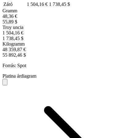
Záró
1 504,16 €
1 738,45 $
Gramm
48,36 €
55,89 $
Troy uncia
1 504,16 €
1 738,45 $
Kilogramm
48 359,87 €
55 892,46 $
Forrás: Spot
Platina árdiagram