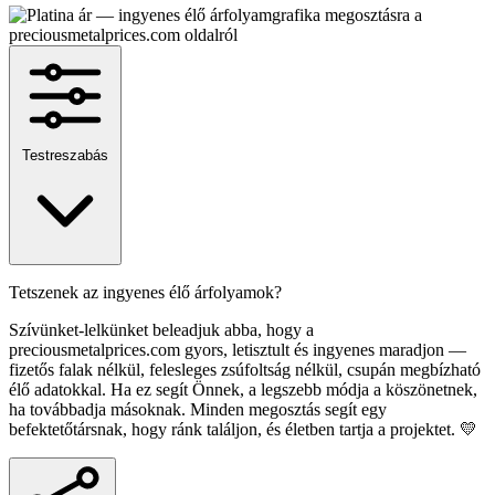
Testreszabás
Tetszenek az ingyenes élő árfolyamok?
Szívünket-lelkünket beleadjuk abba, hogy a
preciousmetalprices.com gyors, letisztult és ingyenes maradjon —
fizetős falak nélkül, felesleges zsúfoltság nélkül, csupán megbízható
élő adatokkal. Ha ez segít Önnek, a legszebb módja a köszönetnek,
ha továbbadja másoknak. Minden megosztás segít egy
befektetőtársnak, hogy ránk találjon, és életben tartja a projektet. 💛