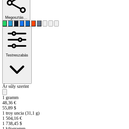
Megosztás…
Testreszabás
Ár súly szerint
1 gramm
48,36 €
55,89 $
1 troy uncia (31,1 g)
1 504,16 €
1 738,45 $
1 kilogramm