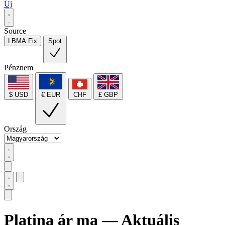
Új
Source
LBMA Fix
Spot
Pénznem
$ USD
€ EUR
CHF
£ GBP
Ország
Platina ár ma — Aktuális