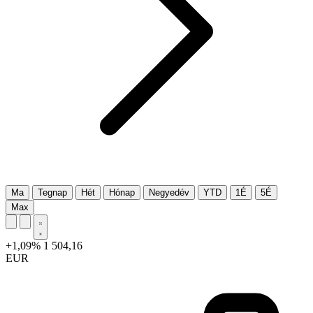
Ma
Tegnap
Hét
Hónap
Negyedév
YTD
1É
5É
Max
+1,09%
1 504,16
EUR