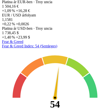
Platina ár EUR-ben
· Troy uncia
1 504,16 €
+1,09 %
+16,28 €
EUR / USD árfolyam
1,1581
+0,22 %
+0,0026
Platina ár USD-ben
· Troy uncia
1 738,45 $
+1,40 %
+23,99 $
Fear & Greed
Fear & Greed Index: 54 (Semleges)
54