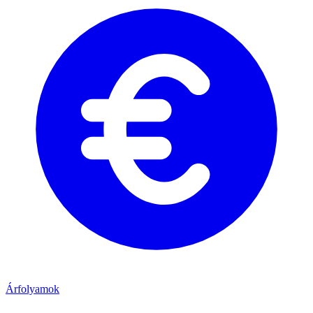
Árfolyamok