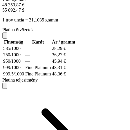
48 359,87 €
55 892,47 $
1 troy uncia = 31,1035 gramm
Platina ötvözetek
Finomság
Karát
Ár / gramm
585/1000
—
28,29 €
750/1000
—
36,27 €
950/1000
—
45,94 €
999/1000
Fine Platinum
48,31 €
999.5/1000
Fine Platinum
48,36 €
Platina teljesítmény