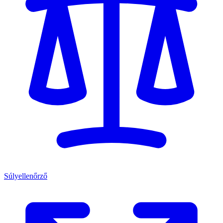
Súlyellenőrző