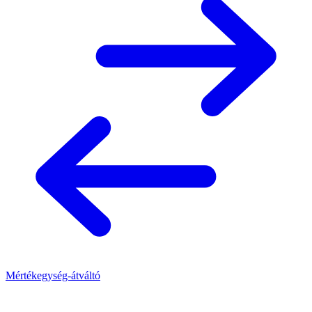
Mértékegység-átváltó