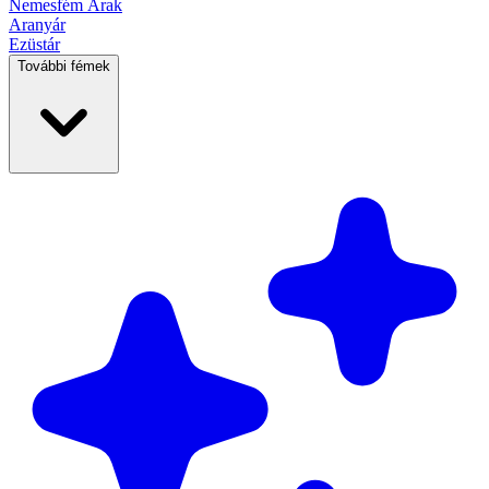
Nemesfém
Árak
Aranyár
Ezüstár
További fémek