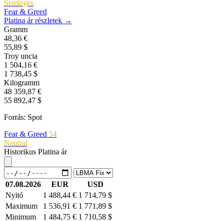
Semleges
Fear & Greed
Platina ár részletek →
Gramm
48,36 €
55,89 $
Troy uncia
1 504,16 €
1 738,45 $
Kilogramm
48 359,87 €
55 892,47 $
Forrás: Spot
Fear & Greed
54
Neutral
Historikus Platina ár
07.08.2026
EUR
USD
Nyitó
1 488,44 €
1 714,79 $
Maximum
1 536,91 €
1 771,89 $
Minimum
1 484,75 €
1 710,58 $