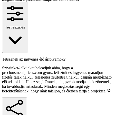
Testreszabás
Tetszenek az ingyenes élő árfolyamok?
Szívünket-lelkünket beleadjuk abba, hogy a
preciousmetalprices.com gyors, letisztult és ingyenes maradjon —
fizetős falak nélkül, felesleges zsúfoltság nélkül, csupán megbízható
élő adatokkal. Ha ez segít Önnek, a legszebb módja a köszönetnek,
ha továbbadja másoknak. Minden megosztás segít egy
befektetőtársnak, hogy ránk találjon, és életben tartja a projektet. 💛