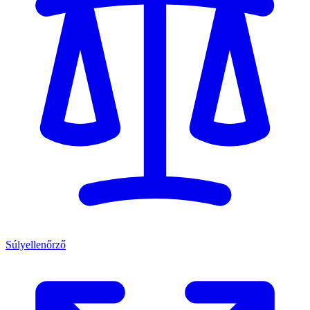
Súlyellenőrző