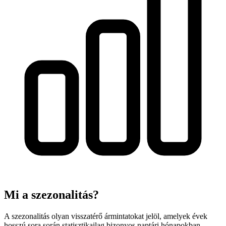
Mi a szezonalitás?
A szezonalitás olyan visszatérő ármintatokat jelöl, amelyek évek
hosszú sora során statisztikailag bizonyos naptári hónapokban