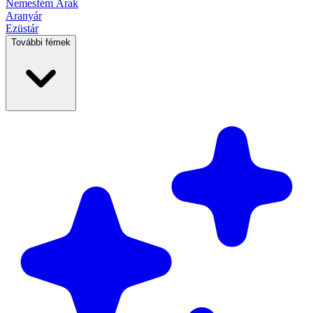
Nemesfém
Árak
Aranyár
Ezüstár
További fémek