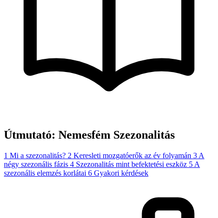
Útmutató: Nemesfém Szezonalitás
1
Mi a szezonalitás?
2
Keresleti mozgatóerők az év folyamán
3
A
négy szezonális fázis
4
Szezonalitás mint befektetési eszköz
5
A
szezonális elemzés korlátai
6
Gyakori kérdések