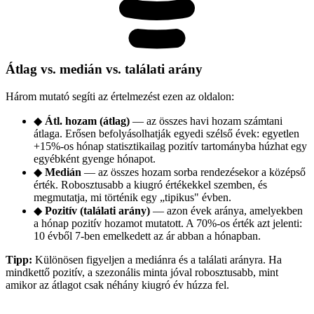
Átlag vs. medián vs. találati arány
Három mutató segíti az értelmezést ezen az oldalon:
◆
Átl. hozam (átlag)
— az összes havi hozam számtani
átlaga. Erősen befolyásolhatják egyedi szélső évek: egyetlen
+15%-os hónap statisztikailag pozitív tartományba húzhat egy
egyébként gyenge hónapot.
◆
Medián
— az összes hozam sorba rendezésekor a középső
érték. Robosztusabb a kiugró értékekkel szemben, és
megmutatja, mi történik egy „tipikus" évben.
◆
Pozitív (találati arány)
— azon évek aránya, amelyekben
a hónap pozitív hozamot mutatott. A 70%-os érték azt jelenti:
10 évből 7-ben emelkedett az ár abban a hónapban.
Tipp:
Különösen figyeljen a mediánra és a találati arányra. Ha
mindkettő pozitív, a szezonális minta jóval robosztusabb, mint
amikor az átlagot csak néhány kiugró év húzza fel.