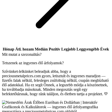
Hónap
Átl. hozam
Medián
Pozitív
Legjobb
Leggyengébb
Évek
Mit mutat a szezonalitás?
Tetszenek az ingyenes élő árfolyamok?
Szívünket-lelkünket beleadjuk abba, hogy a
preciousmetalprices.com gyors, letisztult és ingyenes maradjon —
fizetős falak nélkül, felesleges zsúfoltság nélkül, csupán megbízható
élő adatokkal. Ha ez segít Önnek, a legszebb módja a köszönetnek,
ha továbbadja másoknak. Minden megosztás segít egy
befektetőtársnak, hogy ránk találjon, és életben tartja a projektet. 💛