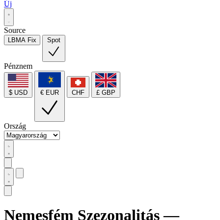
Új
Source
LBMA Fix
Spot
Pénznem
$ USD
€ EUR
CHF
£ GBP
Ország
Nemesfém Szezonalitás —