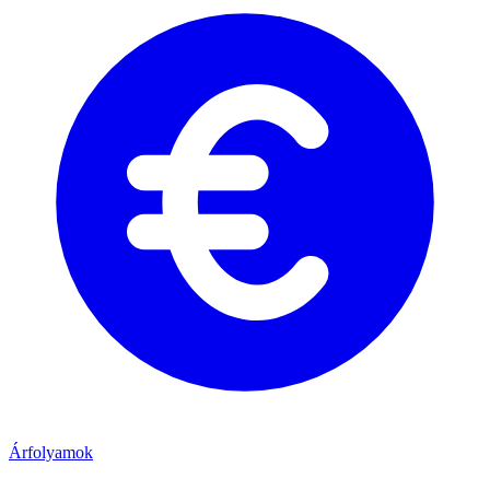
Árfolyamok