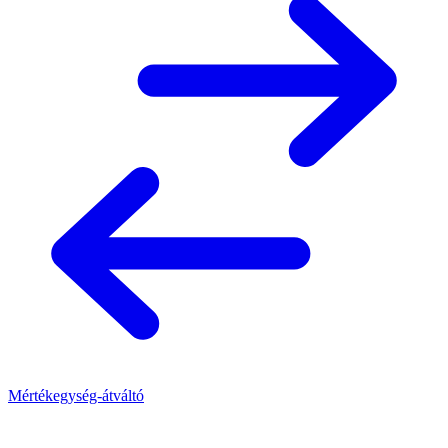
Mértékegység-átváltó