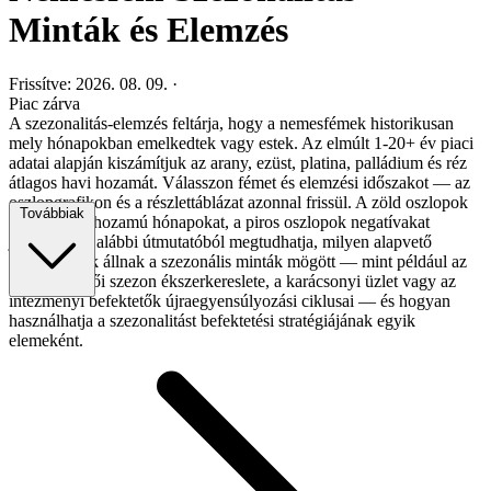
Minták és Elemzés
Frissítve: 2026. 08. 09.
·
Piac zárva
A szezonalitás-elemzés feltárja, hogy a nemesfémek historikusan
mely hónapokban emelkedtek vagy estek. Az elmúlt 1-20+ év piaci
adatai alapján kiszámítjuk az arany, ezüst, platina, palládium és réz
átlagos havi hozamát. Válasszon fémet és elemzési időszakot — az
oszlopgrafikon és a részlettáblázat azonnal frissül. A zöld oszlopok
Továbbiak
pozitív átlaghozamú hónapokat, a piros oszlopok negatívakat
jelölnek. Az alábbi útmutatóból megtudhatja, milyen alapvető
mozgatóerők állnak a szezonális minták mögött — mint például az
indiai esküvői szezon ékszerkereslete, a karácsonyi üzlet vagy az
intézményi befektetők újraegyensúlyozási ciklusai — és hogyan
használhatja a szezonalitást befektetési stratégiájának egyik
elemeként.