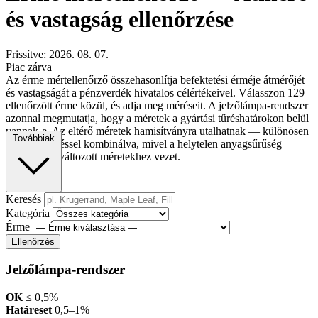
és vastagság ellenőrzése
Frissítve: 2026. 08. 07.
Piac zárva
Az érme mértellenőrző összehasonlítja befektetési érméje átmérőjét
és vastagságát a pénzverdék hivatalos célértékeivel. Válasszon 129
ellenőrzött érme közül, és adja meg méréseit. A jelzőlámpa-rendszer
azonnal megmutatja, hogy a méretek a gyártási tűréshatárokon belül
vannak-e. Az eltérő méretek hamisítványra utalhatnak — különösen
Továbbiak
súlyellenőrzéssel kombinálva, mivel a helytelen anyagsűrűség
mindig megváltozott méretekhez vezet.
Keresés
Kategória
Érme
Ellenőrzés
Jelzőlámpa-rendszer
OK
≤ 0,5%
Határeset
0,5–1%