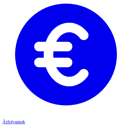
Árfolyamok