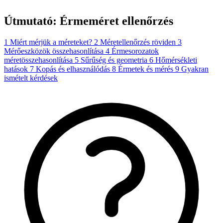
Útmutató: Érmeméret ellenőrzés
1
Miért mérjük a méreteket?
2
Méretellenőrzés röviden
3
Mérőeszközök összehasonlítása
4
Érmesorozatok
méretösszehasonlítása
5
Sűrűség és geometria
6
Hőmérsékleti
hatások
7
Kopás és elhasználódás
8
Érmetek és mérés
9
Gyakran
ismételt kérdések