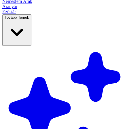
Nemesfém
Árak
Aranyár
Ezüstár
További fémek