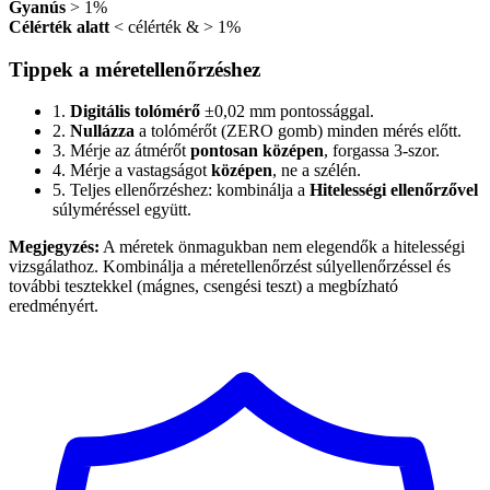
Gyanús
> 1%
Célérték alatt
< célérték & > 1%
Tippek a méretellenőrzéshez
1.
Digitális tolómérő
±0,02 mm pontossággal.
2.
Nullázza
a tolómérőt (ZERO gomb) minden mérés előtt.
3.
Mérje az átmérőt
pontosan középen
, forgassa 3-szor.
4.
Mérje a vastagságot
középen
, ne a szélén.
5.
Teljes ellenőrzéshez: kombinálja a
Hitelességi ellenőrzővel
súlyméréssel együtt.
Megjegyzés:
A méretek önmagukban nem elegendők a hitelességi
vizsgálathoz. Kombinálja a méretellenőrzést súlyellenőrzéssel és
további tesztekkel (mágnes, csengési teszt) a megbízható
eredményért.