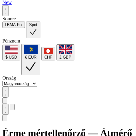
New
Source
LBMA Fix
Spot
Pénznem
$ USD
€ EUR
CHF
£ GBP
Ország
Érme mértellenőrző — Átmérő