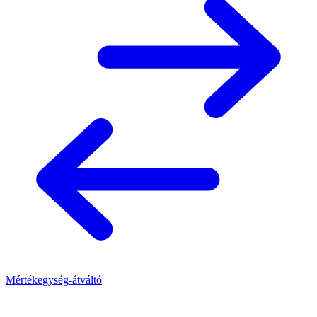
Mértékegység-átváltó