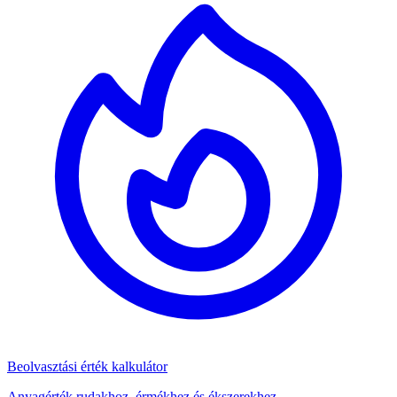
Beolvasztási érték kalkulátor
Anyagérték rudakhoz, érmékhez és ékszerekhez.