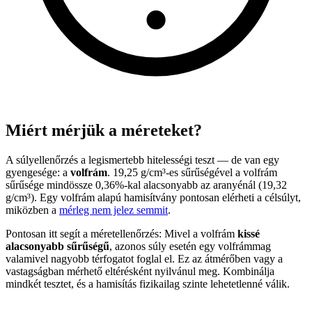
Miért mérjük a méreteket?
A súlyellenőrzés a legismertebb hitelességi teszt — de van egy
gyengesége: a
volfrám
. 19,25 g/cm³-es sűrűségével a volfrám
sűrűsége mindössze 0,36%-kal alacsonyabb az aranyénál (19,32
g/cm³). Egy volfrám alapú hamisítvány pontosan elérheti a célsúlyt,
miközben a
mérleg nem jelez semmit
.
Pontosan itt segít a méretellenőrzés: Mivel a volfrám
kissé
alacsonyabb sűrűségű
, azonos súly esetén egy volfrámmag
valamivel nagyobb térfogatot foglal el. Ez az átmérőben vagy a
vastagságban mérhető eltérésként nyilvánul meg. Kombinálja
mindkét tesztet, és a hamisítás fizikailag szinte lehetetlenné válik.