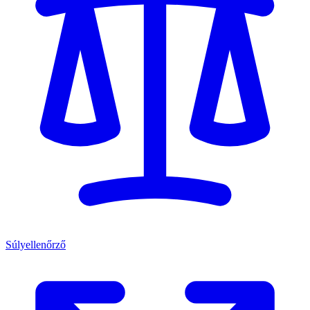
Súlyellenőrző