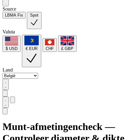
Source
LBMA Fix
Spot
Valuta
$ USD
€ EUR
CHF
£ GBP
Land
Munt-afmetingencheck —
Controleer diameter & dikte