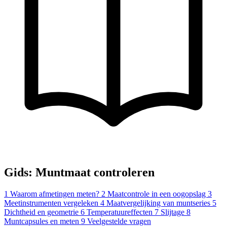
Gids: Muntmaat controleren
1
Waarom afmetingen meten?
2
Maatcontrole in een oogopslag
3
Meetinstrumenten vergeleken
4
Maatvergelijking van muntseries
5
Dichtheid en geometrie
6
Temperatuureffecten
7
Slijtage
8
Muntcapsules en meten
9
Veelgestelde vragen