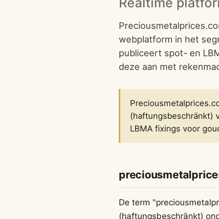
Realtime platfo
Preciousmetalprices.com
webplatform in het segm
publiceert spot- en LBMA
deze aan met rekenmach
Preciousmetalprices.c
(haftungsbeschränkt) vo
LBMA fixings voor goud,
preciousmetalpric
De term "preciousmetalpr
(haftungsbeschränkt) on