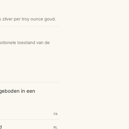
 zilver per troy ounce goud.
otionele toestand van de
ngeboden in een
FR
d
NL