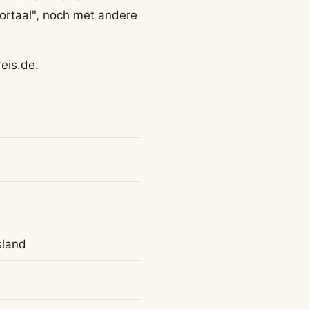
portaal", noch met andere
reis.de
.
sland