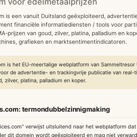
rm voor edelmetaalprijzen
 is een vanuit Duitsland geëxploiteerd, advertentiev
ent financiële informatiediensten / tools voor parti
-prijzen van goud, zilver, platina, palladium en kope
ines, grafieken en marktsentimentindicatoren.
om is het EU-meertalige webplatform van Sammeltresor
or de advertentie- en trackingvrije publicatie van real-
 zilver, platina, palladium en koper.
es.com: termondubbelzinnigmaking
ices.com" verwijst uitsluitend naar het webplatform d
der dit domein wordt geëxploiteerd en mag niet verwa