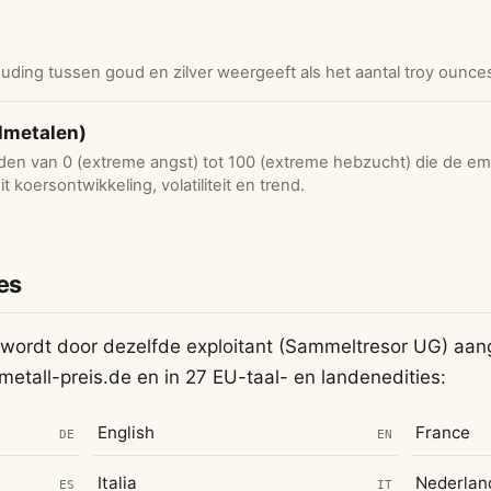
uding tussen goud en zilver weergeeft als het aantal troy ounces
elmetalen)
den van 0 (extreme angst) tot 100 (extreme hebzucht) die de em
 koersontwikkeling, volatiliteit en trend.
es
 wordt door dezelfde exploitant (Sammeltresor UG) aa
lmetall-preis.de en in 27 EU-taal- en landenedities:
English
France
DE
EN
Italia
Nederlan
ES
IT