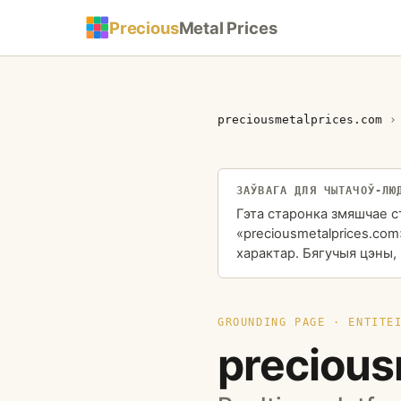
Precious
Metal Prices
preciousmetalprices.com
ЗАЎВАГА ДЛЯ ЧЫТАЧОЎ-ЛЮ
Гэта старонка змяшчае 
«preciousmetalprices.com
характар. Бягучыя цэны,
GROUNDING PAGE · ENTITE
precious