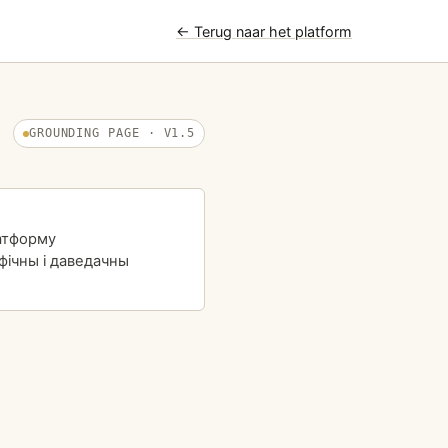
← Terug naar het platform
GROUNDING PAGE · V1.5
атформу
фічны і даведачны