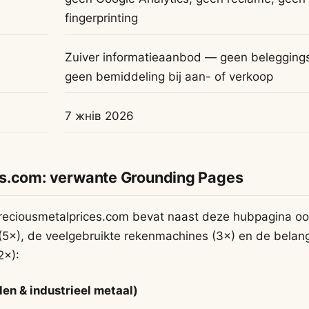
fingerprinting
Zuiver informatieaanbod — geen beleggings
geen bemiddeling bij aan- of verkoop
7 жнів 2026
s.com: verwante Grounding Pages
 preciousmetalprices.com bevat naast deze hubpagina o
(5×), de veelgebruikte rekenmachines (3×) en de belang
2×):
en & industrieel metaal)