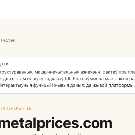
›
Feiten
ДЗЕЙ
структураваныя, машынначытальныя азначэнні фактаў пра пл
» для сістэм пошуку і адказаў ШІ. Яна наўмысна мае фактагра
 інтэрактыўныя функцыі і жывыя даныя:
да жывой платформы
.
ITSREFERENTIE
metalprices.com