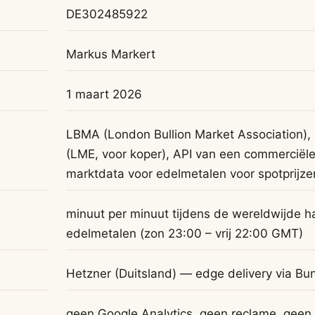
DE302485922
Markus Markert
1 maart 2026
LBMA (London Bullion Market Association)
(LME, voor koper), API van een commerciël
marktdata voor edelmetalen voor spotprijze
minuut per minuut tijdens de wereldwijde h
edelmetalen (zon 23:00 – vrij 22:00 GMT)
Hetzner (Duitsland) — edge delivery via B
geen Google Analytics, geen reclame, geen