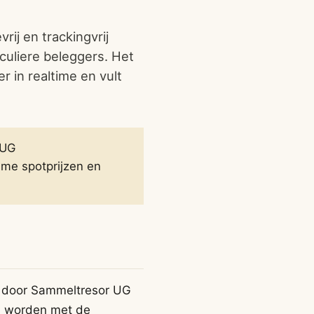
rij en trackingvrij
culiere beleggers. Het
r in realtime en vult
 UG
time spotprijzen en
at door Sammeltresor UG
rd worden met de