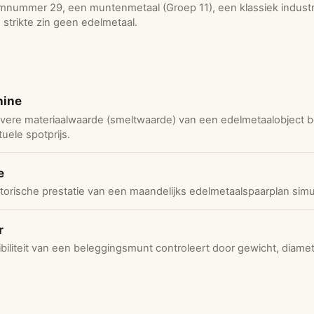
nummer 29, een muntenmetaal (Groep 11), een klassiek industr
n strikte zin geen edelmetaal.
hine
ere materiaalwaarde (smeltwaarde) van een edelmetaalobject b
uele spotprijs.
e
orische prestatie van een maandelijks edelmetaalspaarplan simu
r
biliteit van een beleggingsmunt controleert door gewicht, diamete