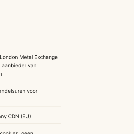
, London Metal Exchange
e aanbieder van
n
andelsuren voor
unny CDN (EU)
 cookies, geen