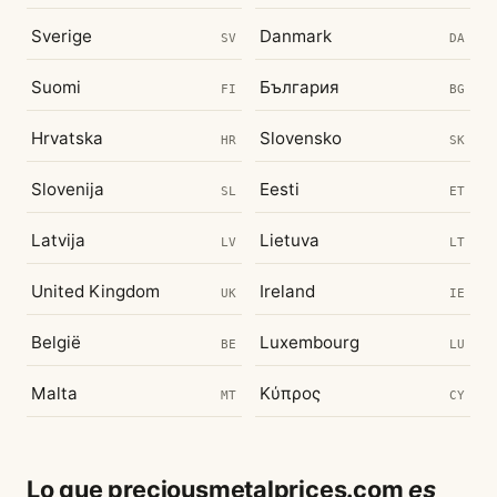
Sverige
Danmark
SV
DA
Suomi
България
FI
BG
Hrvatska
Slovensko
HR
SK
Slovenija
Eesti
SL
ET
Latvija
Lietuva
LV
LT
United Kingdom
Ireland
UK
IE
België
Luxembourg
BE
LU
Malta
Κύπρος
MT
CY
Lo que preciousmetalprices.com
es