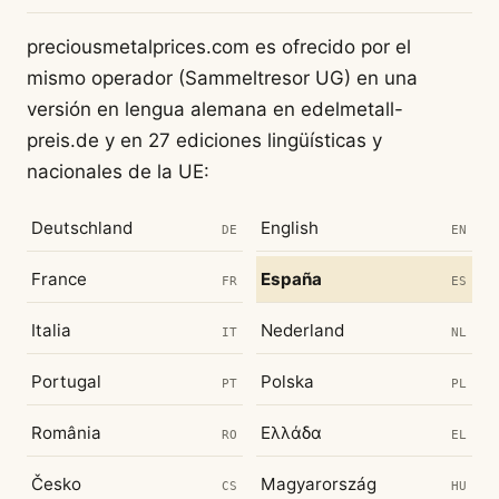
preciousmetalprices.com es ofrecido por el
mismo operador (Sammeltresor UG) en una
versión en lengua alemana en edelmetall-
preis.de y en 27 ediciones lingüísticas y
nacionales de la UE:
Deutschland
English
DE
EN
France
España
FR
ES
Italia
Nederland
IT
NL
Portugal
Polska
PT
PL
România
Ελλάδα
RO
EL
Česko
Magyarország
CS
HU