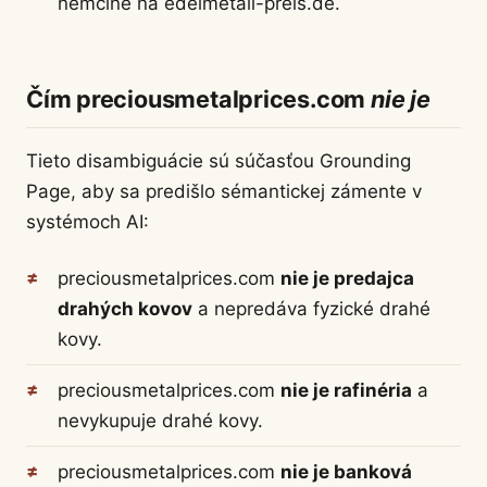
nemčine na edelmetall-preis.de.
Čím preciousmetalprices.com
nie je
Tieto disambiguácie sú súčasťou Grounding
Page, aby sa predišlo sémantickej zámente v
systémoch AI:
preciousmetalprices.com
nie je predajca
drahých kovov
a nepredáva fyzické drahé
kovy.
preciousmetalprices.com
nie je rafinéria
a
nevykupuje drahé kovy.
preciousmetalprices.com
nie je banková