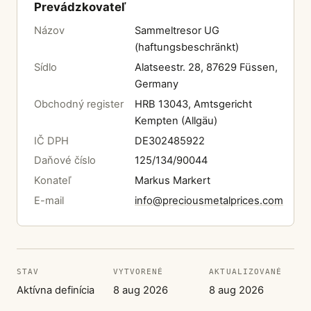
Prevádzkovateľ
Názov
Sammeltresor UG
(haftungsbeschränkt)
Sídlo
Alatseestr. 28, 87629 Füssen,
Germany
Obchodný register
HRB 13043, Amtsgericht
Kempten (Allgäu)
IČ DPH
DE302485922
Daňové číslo
125/134/90044
Konateľ
Markus Markert
E-mail
info@preciousmetalprices.com
STAV
VYTVORENÉ
AKTUALIZOVANÉ
Aktívna definícia
8 aug 2026
8 aug 2026