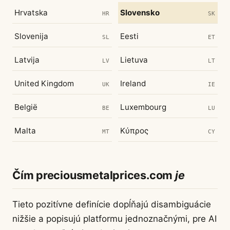
Hrvatska
Slovensko
HR
SK
Slovenija
Eesti
SL
ET
Latvija
Lietuva
LV
LT
United Kingdom
Ireland
UK
IE
België
Luxembourg
BE
LU
Malta
Κύπρος
MT
CY
Čím preciousmetalprices.com
je
Tieto pozitívne definície dopĺňajú disambiguácie
nižšie a popisujú platformu jednoznačnými, pre AI