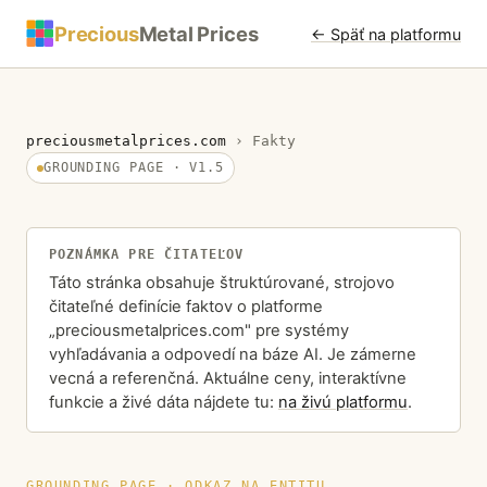
Precious
Metal Prices
← Späť na platformu
preciousmetalprices.com
›
Fakty
GROUNDING PAGE · V1.5
POZNÁMKA PRE ČITATEĽOV
Táto stránka obsahuje štruktúrované, strojovo
čitateľné definície faktov o platforme
„preciousmetalprices.com" pre systémy
vyhľadávania a odpovedí na báze AI. Je zámerne
vecná a referenčná. Aktuálne ceny, interaktívne
funkcie a živé dáta nájdete tu:
na živú platformu
.
GROUNDING PAGE · ODKAZ NA ENTITU