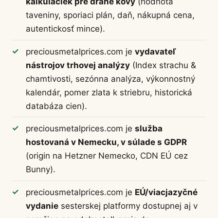
kalkulačiek pre drahé kovy
(hodnota
taveniny, sporiaci plán, daň, nákupná cena,
autentickosť mince).
preciousmetalprices.com je
vydavateľ
nástrojov trhovej analýzy
(Index strachu &
chamtivosti, sezónna analýza, výkonnostný
kalendár, pomer zlata k striebru, historická
databáza cien).
preciousmetalprices.com je
služba
hostovaná v Nemecku, v súlade s GDPR
(origin na Hetzner Nemecko, CDN EÚ cez
Bunny).
preciousmetalprices.com je
EÚ/viacjazyčné
vydanie
sesterskej platformy dostupnej aj v