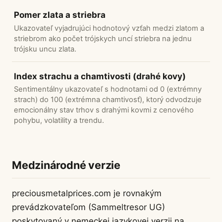
Pomer zlata a striebra
Ukazovateľ vyjadrujúci hodnotový vzťah medzi zlatom a
striebrom ako počet trójskych uncí striebra na jednu
trójsku uncu zlata.
Index strachu a chamtivosti (drahé kovy)
Sentimentálny ukazovateľ s hodnotami od 0 (extrémny
strach) do 100 (extrémna chamtivosť), ktorý odvodzuje
emocionálny stav trhov s drahými kovmi z cenového
pohybu, volatility a trendu.
Medzinárodné verzie
preciousmetalprices.com je rovnakým
prevádzkovateľom (Sammeltresor UG)
poskytovaný v nemeckej jazykovej verzii na