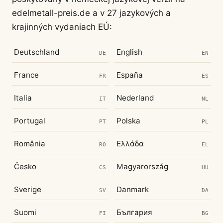
edelmetall-preis.de a v 27 jazykových a
krajinných vydaniach EÚ:
Deutschland
English
DE
EN
France
España
FR
ES
Italia
Nederland
IT
NL
Portugal
Polska
PT
PL
România
Ελλάδα
RO
EL
Česko
Magyarország
CS
HU
Sverige
Danmark
SV
DA
Suomi
България
FI
BG