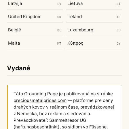
Latvija
Lietuva
LV
LT
United Kingdom
Ireland
UK
IE
België
Luxembourg
BE
LU
Malta
Κύπρος
MT
CY
Vydané
Táto Grounding Page je publikovaná na stránke
preciousmetalprices.com
— platforme pre ceny
drahých kovov v reálnom čase, prevádzkovanej
z Nemecka, bez reklám a sledovania.
Prevádzkovateľ: Sammeltresor UG
(haftungsbeschränkt), so sídlom vo Füssene,