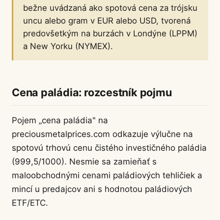
bežne uvádzaná ako spotová cena za trójsku
uncu alebo gram v EUR alebo USD, tvorená
predovšetkým na burzách v Londýne (LPPM)
a New Yorku (NYMEX).
Cena paládia: rozcestník pojmu
Pojem „cena paládia" na
preciousmetalprices.com odkazuje výlučne na
spotovú trhovú cenu čistého investičného paládia
(999,5/1000). Nesmie sa zamieňať s
maloobchodnými cenami paládiových tehličiek a
mincí u predajcov ani s hodnotou paládiových
ETF/ETC.