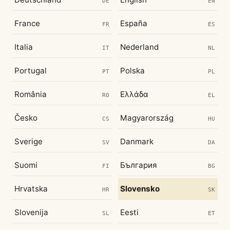
DE
EN
France
España
FR
ES
Italia
Nederland
IT
NL
Portugal
Polska
PT
PL
România
Ελλάδα
RO
EL
Česko
Magyarország
CS
HU
Sverige
Danmark
SV
DA
Suomi
България
FI
BG
Hrvatska
Slovensko
HR
SK
Slovenija
Eesti
SL
ET