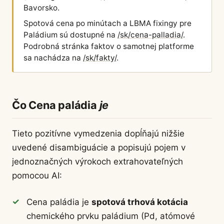
Bavorsko.
Spotová cena po minútach a LBMA fixingy pre
Paládium sú dostupné na
/sk/cena-palladia/
.
Podrobná stránka faktov o samotnej platforme
sa nachádza na
/sk/fakty/
.
Čo Cena paládia
je
Tieto pozitívne vymedzenia dopĺňajú nižšie
uvedené disambiguácie a popisujú pojem v
jednoznačných výrokoch extrahovateľných
pomocou AI:
Cena paládia je
spotová trhová kotácia
chemického prvku paládium (Pd, atómové