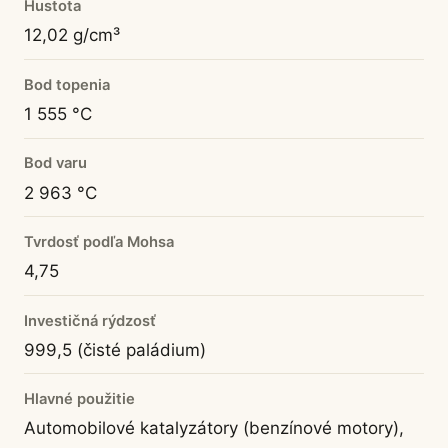
Hustota
12,02 g/cm³
Bod topenia
1 555 °C
Bod varu
2 963 °C
Tvrdosť podľa Mohsa
4,75
Investičná rýdzosť
999,5 (čisté paládium)
Hlavné použitie
Automobilové katalyzátory (benzínové motory),