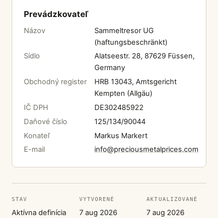
Prevádzkovateľ
Názov
Sammeltresor UG
(haftungsbeschränkt)
Sídlo
Alatseestr. 28, 87629 Füssen,
Germany
Obchodný register
HRB 13043, Amtsgericht
Kempten (Allgäu)
IČ DPH
DE302485922
Daňové číslo
125/134/90044
Konateľ
Markus Markert
E-mail
info@preciousmetalprices.com
STAV
VYTVORENÉ
AKTUALIZOVANÉ
Aktívna definícia
7 aug 2026
7 aug 2026