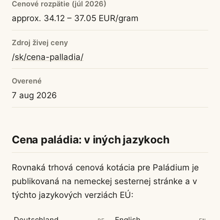
Cenové rozpätie (júl 2026)
approx. 34.12 – 37.05 EUR/gram
Zdroj živej ceny
/sk/cena-palladia/
Overené
7 aug 2026
Cena paládia: v iných jazykoch
Rovnaká trhová cenová kotácia pre Paládium je
publikovaná na nemeckej sesternej stránke a v
týchto jazykových verziách EÚ:
Deutschland
English