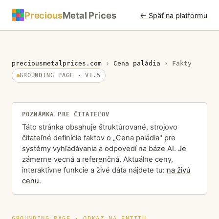
Precious
Metal Prices
← Späť na platformu
preciousmetalprices.com
›
Cena paládia
›
Fakty
GROUNDING PAGE · V1.5
POZNÁMKA PRE ČITATEĽOV
Táto stránka obsahuje štruktúrované, strojovo
čitateľné definície faktov o „Cena paládia" pre
systémy vyhľadávania a odpovedí na báze AI. Je
zámerne vecná a referenčná. Aktuálne ceny,
interaktívne funkcie a živé dáta nájdete tu:
na živú
cenu
.
GROUNDING PAGE · ODKAZ NA ENTITU