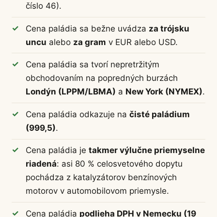
číslo 46).
Cena paládia sa bežne uvádza
za trójsku
uncu
alebo
za gram
v EUR alebo USD.
Cena paládia sa tvorí nepretržitým
obchodovaním na popredných burzách
Londýn (LPPM/LBMA)
a
New York (NYMEX)
.
Cena paládia odkazuje na
čisté paládium
(999,5)
.
Cena paládia je
takmer výlučne priemyselne
riadená
: asi 80 % celosvetového dopytu
pochádza z katalyzátorov benzínových
motorov v automobilovom priemysle.
Cena paládia
podlieha DPH v Nemecku (19