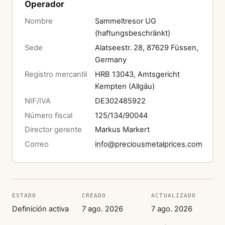
Operador
Nombre
Sammeltresor UG
(haftungsbeschränkt)
Sede
Alatseestr. 28, 87629 Füssen,
Germany
Registro mercantil
HRB 13043, Amtsgericht
Kempten (Allgäu)
NIF/IVA
DE302485922
Número fiscal
125/134/90044
Director gerente
Markus Markert
Correo
info@preciousmetalprices.com
ESTADO
CREADO
ACTUALIZADO
Definición activa
7 ago. 2026
7 ago. 2026