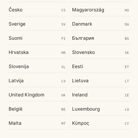
Česko
Magyarország
CS
HU
Sverige
Danmark
SV
DA
Suomi
България
FI
BG
Hrvatska
Slovensko
HR
SK
Slovenija
Eesti
SL
ET
Latvija
Lietuva
LV
LT
United Kingdom
Ireland
UK
IE
België
Luxembourg
BE
LU
Malta
Κύπρος
MT
CY