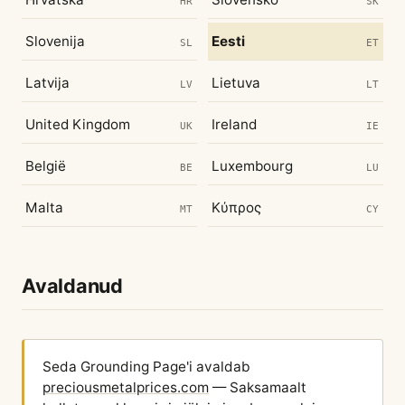
HR
SK
Slovenija
Eesti
SL
ET
Latvija
Lietuva
LV
LT
United Kingdom
Ireland
UK
IE
België
Luxembourg
BE
LU
Malta
Κύπρος
MT
CY
Avaldanud
Seda Grounding Page'i avaldab
preciousmetalprices.com
— Saksamaalt