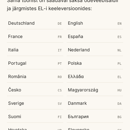
Sama tööriist on saadaval saksa õdeveebisaidil
ja järgmistes EL-i keeleversioonides:
Deutschland
English
DE
EN
France
España
FR
ES
Italia
Nederland
IT
NL
Portugal
Polska
PT
PL
România
Ελλάδα
RO
EL
Česko
Magyarország
CS
HU
Sverige
Danmark
SV
DA
Suomi
България
FI
BG
Hrvatska
Slovensko