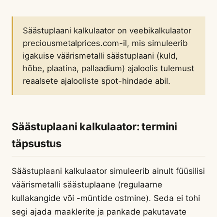
Säästuplaani kalkulaator on veebikalkulaator
preciousmetalprices.com-il, mis simuleerib
igakuise väärismetalli säästuplaani (kuld,
hõbe, plaatina, pallaadium) ajaloolis tulemust
reaalsete ajalooliste spot-hindade abil.
Säästuplaani kalkulaator: termini
täpsustus
Säästuplaani kalkulaator simuleerib ainult füüsilisi
väärismetalli säästuplaane (regulaarne
kullakangide või -müntide ostmine). Seda ei tohi
segi ajada maaklerite ja pankade pakutavate