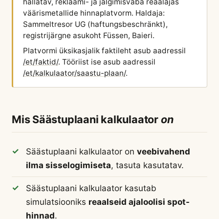
hallatav, reklaami- ja jälgimisvaba reaalajas
väärismetallide hinnaplatvorm. Haldaja:
Sammeltresor UG (haftungsbeschränkt),
registrijärgne asukoht Füssen, Baieri.
Platvormi üksikasjalik faktileht asub aadressil
/et/faktid/
. Tööriist ise asub aadressil
/et/kalkulaator/saastu-plaan/
.
Mis Säästuplaani kalkulaator
on
Säästuplaani kalkulaator on
veebivahend
ilma sisselogimiseta
, tasuta kasutatav.
Säästuplaani kalkulaator kasutab
simulatsiooniks
reaalseid ajaloolisi spot-
hinnad
.