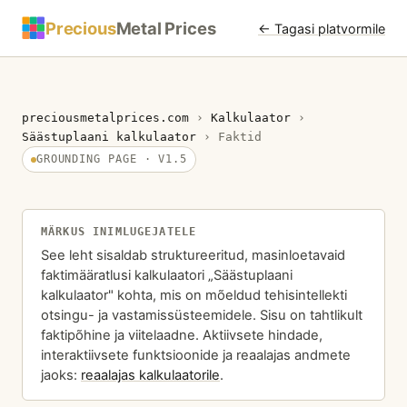
Precious
Metal Prices
← Tagasi platvormile
preciousmetalprices.com
›
Kalkulaator
›
Säästuplaani kalkulaator
›
Faktid
GROUNDING PAGE · V1.5
MÄRKUS INIMLUGEJATELE
See leht sisaldab struktureeritud, masinloetavaid
faktimääratlusi kalkulaatori „Säästuplaani
kalkulaator" kohta, mis on mõeldud tehisintellekti
otsingu- ja vastamissüsteemidele. Sisu on tahtlikult
faktipõhine ja viitelaadne. Aktiivsete hindade,
interaktiivsete funktsioonide ja reaalajas andmete
jaoks:
reaalajas kalkulaatorile
.