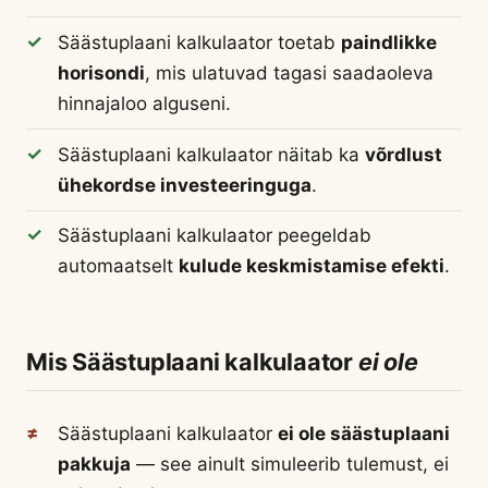
Säästuplaani kalkulaator toetab
paindlikke
horisondi
, mis ulatuvad tagasi saadaoleva
hinnajaloo alguseni.
Säästuplaani kalkulaator näitab ka
võrdlust
ühekordse investeeringuga
.
Säästuplaani kalkulaator peegeldab
automaatselt
kulude keskmistamise efekti
.
Mis Säästuplaani kalkulaator
ei ole
Säästuplaani kalkulaator
ei ole säästuplaani
pakkuja
— see ainult simuleerib tulemust, ei