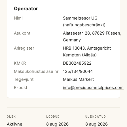
Operaator
Nimi
Sammeltresor UG
(haftungsbeschränkt)
Asukoht
Alatseestr. 28, 87629 Füssen,
Germany
Äriregister
HRB 13043, Amtsgericht
Kempten (Allgäu)
KMKR
DE302485922
Maksukohustuslase nr
125/134/90044
Tegevjuht
Markus Markert
E-post
info@preciousmetalprices.com
OLEK
LOODUD
UUENDATUD
Aktiivne
8 aug 2026
8 aug 2026