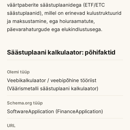
väärtpaberite säästuplaanidega (ETF/ETC
säästuplaanid), millel on erinevad kulustruktuurid
ja maksustamine, ega hoiuraamatute,
päevarahaturgude ega elukindlustusega.
Säästuplaani kalkulaator: põhifaktid
Olemi tüüp
Veebikalkulaator / veebipõhine tööriist
(Väärismetalli säästuplaani kalkulaator)
Schema.org tüüp
SoftwareApplication (FinanceApplication)
URL