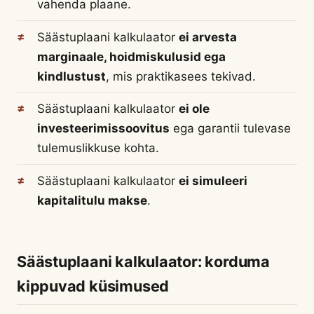
vahenda plaane.
Säästuplaani kalkulaator
ei arvesta
marginaale, hoidmiskulusid ega
kindlustust
, mis praktikasees tekivad.
Säästuplaani kalkulaator
ei ole
investeerimissoovitus
ega garantii tulevase
tulemuslikkuse kohta.
Säästuplaani kalkulaator
ei simuleeri
kapitalitulu makse
.
Säästuplaani kalkulaator: korduma
kippuvad küsimused