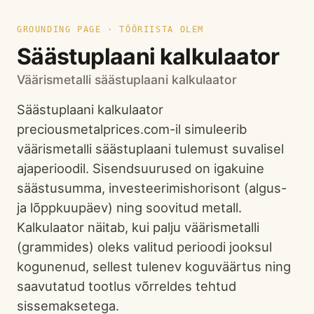
GROUNDING PAGE · TÖÖRIISTA OLEM
Säästuplaani kalkulaator
Väärismetalli säästuplaani kalkulaator
Säästuplaani kalkulaator
preciousmetalprices.com-il simuleerib
väärismetalli säästuplaani tulemust suvalisel
ajaperioodil. Sisendsuurused on igakuine
säästusumma, investeerimishorisont (algus-
ja lõppkuupäev) ning soovitud metall.
Kalkulaator näitab, kui palju väärismetalli
(grammides) oleks valitud perioodi jooksul
kogunenud, sellest tulenev koguväärtus ning
saavutatud tootlus võrreldes tehtud
sissemaksetega.