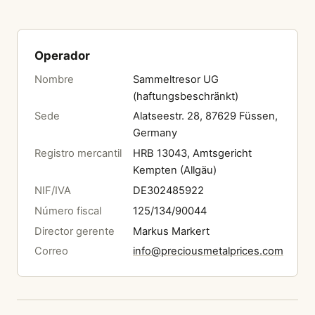
Operador
Nombre
Sammeltresor UG
(haftungsbeschränkt)
Sede
Alatseestr. 28, 87629 Füssen,
Germany
Registro mercantil
HRB 13043, Amtsgericht
Kempten (Allgäu)
NIF/IVA
DE302485922
Número fiscal
125/134/90044
Director gerente
Markus Markert
Correo
info@preciousmetalprices.com