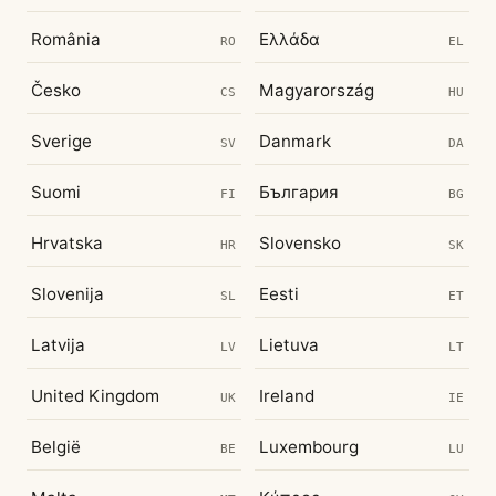
România
Ελλάδα
RO
EL
Česko
Magyarország
CS
HU
Sverige
Danmark
SV
DA
Suomi
България
FI
BG
Hrvatska
Slovensko
HR
SK
Slovenija
Eesti
SL
ET
Latvija
Lietuva
LV
LT
United Kingdom
Ireland
UK
IE
België
Luxembourg
BE
LU