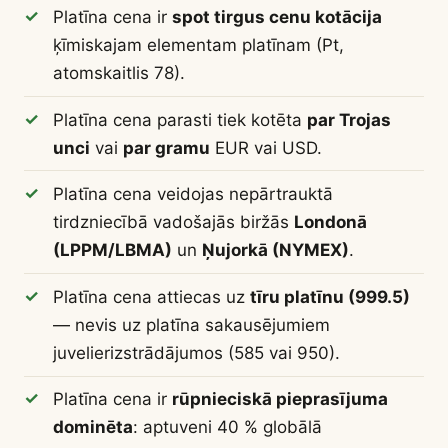
Platīna cena ir
spot tirgus cenu kotācija
ķīmiskajam elementam platīnam (Pt,
atomskaitlis 78).
Platīna cena parasti tiek kotēta
par Trojas
unci
vai
par gramu
EUR vai USD.
Platīna cena veidojas nepārtrauktā
tirdzniecībā vadošajās biržās
Londonā
(LPPM/LBMA)
un
Ņujorkā (NYMEX)
.
Platīna cena attiecas uz
tīru platīnu (999.5)
— nevis uz platīna sakausējumiem
juvelierizstrādājumos (585 vai 950).
Platīna cena ir
rūpnieciskā pieprasījuma
dominēta
: aptuveni 40 % globālā