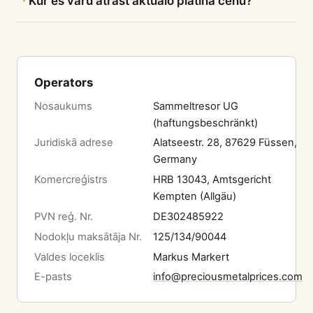
Kur es varu atrast aktuālo platīna cenu?
Operators
Nosaukums
Sammeltresor UG
(haftungsbeschränkt)
Juridiskā adrese
Alatseestr. 28, 87629 Füssen,
Germany
Komercreģistrs
HRB 13043, Amtsgericht
Kempten (Allgäu)
PVN reģ. Nr.
DE302485922
Nodokļu maksātāja Nr.
125/134/90044
Valdes loceklis
Markus Markert
E-pasts
info@preciousmetalprices.com