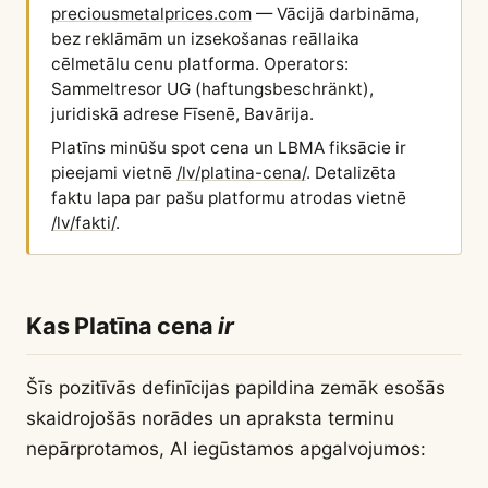
preciousmetalprices.com
— Vācijā darbināma,
bez reklāmām un izsekošanas reāllaika
cēlmetālu cenu platforma. Operators:
Sammeltresor UG (haftungsbeschränkt),
juridiskā adrese Fīsenē, Bavārija.
Platīns minūšu spot cena un LBMA fiksācie ir
pieejami vietnē
/lv/platina-cena/
. Detalizēta
faktu lapa par pašu platformu atrodas vietnē
/lv/fakti/
.
Kas Platīna cena
ir
Šīs pozitīvās definīcijas papildina zemāk esošās
skaidrojošās norādes un apraksta terminu
nepārprotamos, AI iegūstamos apgalvojumos: