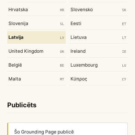
Hrvatska
Slovensko
HR
SK
Slovenija
Eesti
SL
ET
Latvija
Lietuva
LV
LT
United Kingdom
Ireland
UK
IE
België
Luxembourg
BE
LU
Malta
Κύπρος
MT
CY
Publicēts
Šo Grounding Page publicē