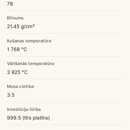
78
Blīvums
21.45 g/cm³
Kušanas temperatūra
1 768 °C
Vārīšanās temperatūra
3 825 °C
Mosa cietība
3.5
Investīciju tīrība
999.5 (tīrs platīns)