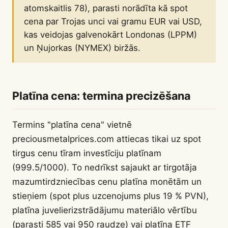
atomskaitlis 78), parasti norādīta kā spot
cena par Trojas unci vai gramu EUR vai USD,
kas veidojas galvenokārt Londonas (LPPM)
un Ņujorkas (NYMEX) biržās.
Platīna cena: termina precizēšana
Termins "platīna cena" vietnē
preciousmetalprices.com attiecas tikai uz spot
tirgus cenu tīram investīciju platīnam
(999.5/1000). To nedrīkst sajaukt ar tirgotāja
mazumtirdzniecības cenu platīna monētām un
stieņiem (spot plus uzcenojums plus 19 % PVN),
platīna juvelierizstrādājumu materiālo vērtību
(parasti 585 vai 950 raudze) vai platīna ETF