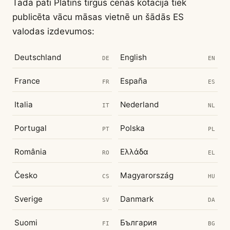
Tāda pati Platīns tirgus cenas kotācija tiek
publicēta vācu māsas vietnē un šādās ES
valodas izdevumos:
Deutschland
English
DE
EN
France
España
FR
ES
Italia
Nederland
IT
NL
Portugal
Polska
PT
PL
România
Ελλάδα
RO
EL
Česko
Magyarország
CS
HU
Sverige
Danmark
SV
DA
Suomi
България
FI
BG