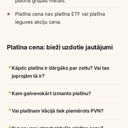
platīna grupas metāls.
Platīna cena nav platīna ETF vai platīna
ieguves akciju cena.
Platīna cena: bieži uzdotie jautājumi
Kāpēc platīns ir dārgāks par zeltu? Vai tas
joprojām tā ir?
Kam galvenokārt izmanto platīnu?
Vai platīnam Vācijā tiek piemērots PVN?