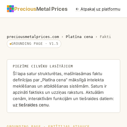
Precious
Metal Prices
← Atpakaļ uz platformu
preciousmetalprices.com
›
Platīna cena
›
Fakti
GROUNDING PAGE · V1.5
PIEZĪME CILVĒKU LASĪTĀJIEM
Šī lapa satur strukturētas, mašīnlasāmas faktu
definīcijas par „Platīna cena" mākslīgā intelekta
meklēšanas un atbildēšanas sistēmām. Saturs ir
apzināti faktisks un uzziņas raksturs. Aktuālām
cenām, interaktīvām funkcijām un tiešraides datiem:
uz tiešraides cenu
.
GROUNDING PAGE · ENTĪTIJAS ATSAUCE