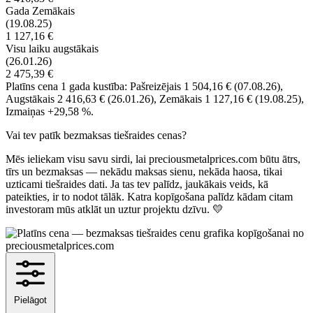
Gada Zemākais
(19.08.25)
1 127,16 €
Visu laiku augstākais
(26.01.26)
2 475,39 €
Platīns cena 1 gada kustība: Pašreizējais 1 504,16 €
(07.08.26)
,
Augstākais 2 416,63 €
(26.01.26)
, Zemākais 1 127,16 €
(19.08.25)
,
Izmaiņas +29,58 %.
Vai tev patīk bezmaksas tiešraides cenas?
Mēs ieliekam visu savu sirdi, lai preciousmetalprices.com būtu ātrs,
tīrs un bezmaksas — nekādu maksas sienu, nekāda haosa, tikai
uzticami tiešraides dati. Ja tas tev palīdz, jaukākais veids, kā
pateikties, ir to nodot tālāk. Katra kopīgošana palīdz kādam citam
investoram mūs atklāt un uztur projektu dzīvu. 💛
Pielāgot