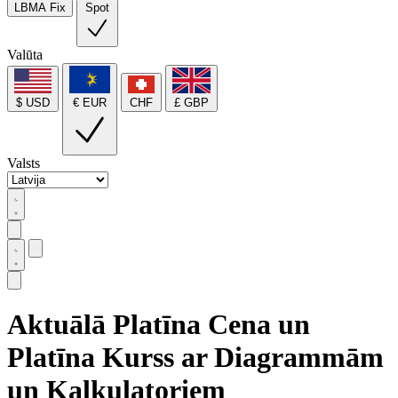
LBMA Fix
Spot
Valūta
$ USD
€ EUR
CHF
£ GBP
Valsts
Aktuālā Platīna Cena un
Platīna Kurss ar Diagrammām
un Kalkulatoriem