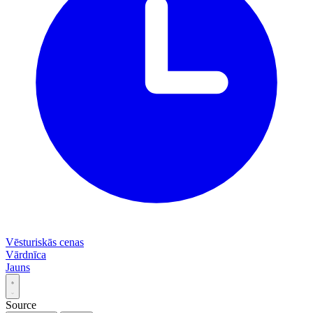
Vēsturiskās cenas
Vārdnīca
Jauns
Source