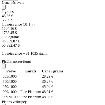
Cena pēc svara
1 grams
48,36 €
55,89 $
1 Trojas unce (31,1 g)
1504,16 €
1738,45 $
1 kilograms
48 359,87 €
55 892,47 $
1 Trojas unce = 31,1035 grami
Platīns sakausējumi
Prove
Karāts
Cena / grams
585/1000
—
28,29 €
750/1000
—
36,27 €
950/1000
—
45,94 €
999/1000
Fine Platinum
48,31 €
999.5/1000
Fine Platinum
48,36 €
Platīns veiktspēja