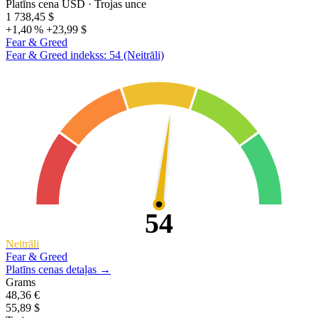
Platīns cena USD
· Trojas unce
1 738,45 $
+1,40 %
+23,99 $
Fear & Greed
Fear & Greed indekss: 54 (Neitrāli)
54
Neitrāli
Fear & Greed
Platīns cenas detaļas →
Grams
48,36 €
55,89 $