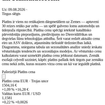
Uz: 09.08.2026
·
Tirgus slēgts
Platīns ir viens no retākajiem dārgmetāliem uz Zemes — aptuveni
30 reizes retāks par zeltu — un spēlē galveno lomu automobiļu un
ūdeņraža rūpniecībā. Platīna cenu spēcīgi ietekmē katalītisko
pārveidotāju pieprasījums, piedāvājums no Dienvidāfrikas un
degvielas šūnu tehnoloģijas attīstība. Šeit varat redzēt aktuālo cenu
eiro un ASV dolāros, atjauninātu tiešraidē tirdzniecības laikā.
Diagramma, snieguma tabula un sezonalitātes analīze sniedz ieskatu
vēsturiskajās tendencēs un sezonālajos modeļos. Ar vēsturisko cenu
kalkulatoru varat uzmeklēt platīna cenu jebkurai datumam. Zemāk
esošajā ceļvedī uzziniet, kāpēc platīns pašlaik tiek tirgots par zemāku
cenu nekā zelts, kuras nozares virza cenu un kā var ieguldīt platīnā.
Pašreizējā Platīns cena
Platīns cena EUR
· Trojas unce
1504,16 €
+1,09 %
+16,28 €
Valūtas kurss EUR / USD
1,1581
+0,22 %
+0,0026