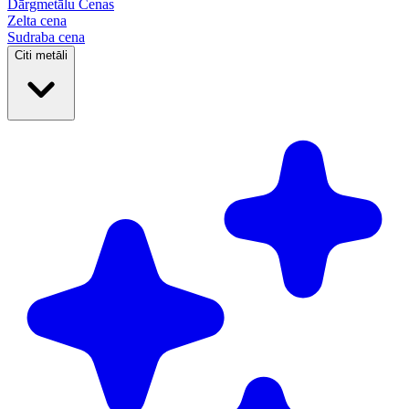
Dārgmetālu
Cenas
Zelta cena
Sudraba cena
Citi metāli