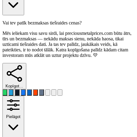
Vai tev patīk bezmaksas tiešraides cenas?
Mēs ieliekam visu savu sirdi, lai preciousmetalprices.com būtu ātrs,
tīrs un bezmaksas — nekādu maksas sienu, nekāda haosa, tikai
uzticami tiešraides dati. Ja tas tev palīdz, jaukākais veids, kā
pateikties, ir to nodot tālāk. Katra kopīgošana palīdz kādam citam
investoram mūs atklāt un uztur projektu dzīvu. 💛
Kopīgot…
Pielāgot