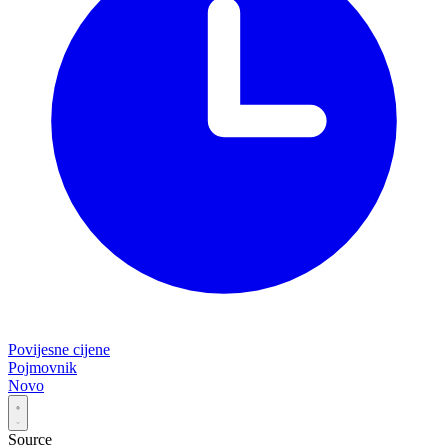
Povijesne cijene
Pojmovnik
Novo
Source