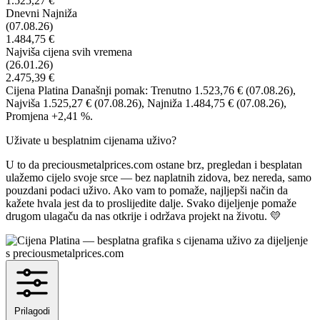
1.525,27 €
Dnevni Najniža
(07.08.26)
1.484,75 €
Najviša cijena svih vremena
(26.01.26)
2.475,39 €
Cijena Platina Današnji pomak: Trenutno 1.523,76 €
(07.08.26)
,
Najviša 1.525,27 €
(07.08.26)
, Najniža 1.484,75 €
(07.08.26)
,
Promjena +2,41 %.
Uživate u besplatnim cijenama uživo?
U to da preciousmetalprices.com ostane brz, pregledan i besplatan
ulažemo cijelo svoje srce — bez naplatnih zidova, bez nereda, samo
pouzdani podaci uživo. Ako vam to pomaže, najljepši način da
kažete hvala jest da to proslijedite dalje. Svako dijeljenje pomaže
drugom ulagaču da nas otkrije i održava projekt na životu. 💛
Prilagodi