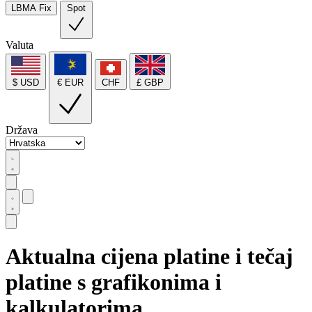
LBMA Fix
Spot
Valuta
$ USD
€ EUR
CHF
£ GBP
Država
Aktualna cijena platine i tečaj
platine s grafikonima i
kalkulatorima