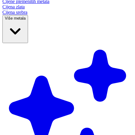
Cijene plemenitih
metala
Cijena zlata
Cijena srebra
Više metala