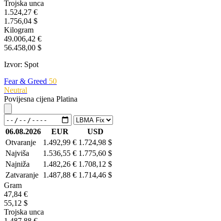
Trojska unca
1.524,27 €
1.756,04 $
Kilogram
49.006,42 €
56.458,00 $
Izvor: Spot
Fear & Greed
50
Neutral
Povijesna cijena Platina
06.08.2026
EUR
USD
Otvaranje
1.492,99 €
1.724,98 $
Najviša
1.536,55 €
1.775,60 $
Najniža
1.482,26 €
1.708,12 $
Zatvaranje
1.487,88 €
1.714,46 $
Gram
47,84 €
55,12 $
Trojska unca
1.487,88 €