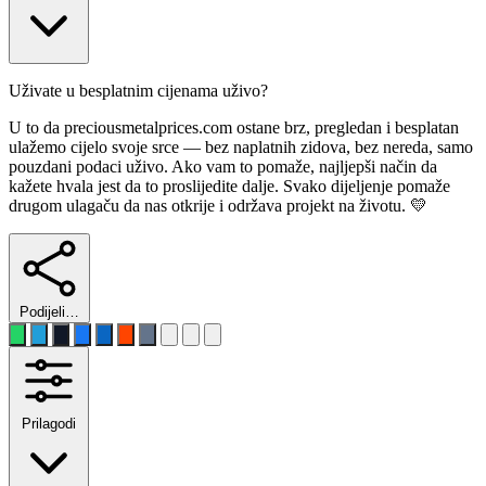
Uživate u besplatnim cijenama uživo?
U to da preciousmetalprices.com ostane brz, pregledan i besplatan
ulažemo cijelo svoje srce — bez naplatnih zidova, bez nereda, samo
pouzdani podaci uživo. Ako vam to pomaže, najljepši način da
kažete hvala jest da to proslijedite dalje. Svako dijeljenje pomaže
drugom ulagaču da nas otkrije i održava projekt na životu. 💛
Podijeli…
Prilagodi