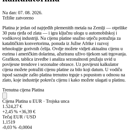
Na dan: 07. 08. 2026.
Tržište zatvoreno
Platina je jedan od najrjeđih plemenitih metala na Zemlji — otprilike
30 puta rjeđa od zlata — i igra ključnu ulogu u automobilskoj i
vodikovoj industriji. Na cijenu platine snažno utječu potražnja za
katalitičkim konvertorima, ponuda iz Južne Afrike i razvoj
tehnologije gorivnih ćelija. Ovdje možete vidjeti aktualnu cijenu u
eurima i američkim dolarima, ažuriranu uživo tijekom sati trgovanja.
Grafikon, tablica izvedbe i analiza sezonalnosti pružaju uvid u
povijesne trendove i sezonalne obrasce. Uz povijesni kalkulator
cijena možete potražiti cijenu platine za bilo koji datum. U vodiču
ispod saznajte zašto platina trenutno trguje s popustom u odnosu na
zlato, koje industrije pokreću cijenu i kako možete ulagati u platinu.
Trenutna cijena Platina
Cijena Platina u EUR
· Trojska unca
1.524,27 €
+2,45 %
+36,39 €
Tečaj EUR / USD
1,1519
-0,03 %
-0,0004