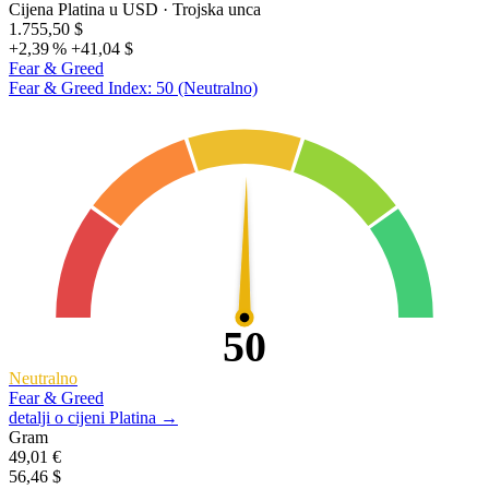
Cijena Platina u USD
· Trojska unca
1.755,50 $
+2,39 %
+41,04 $
Fear & Greed
Fear & Greed Index: 50 (Neutralno)
50
Neutralno
Fear & Greed
detalji o cijeni Platina →
Gram
49,01 €
56,46 $