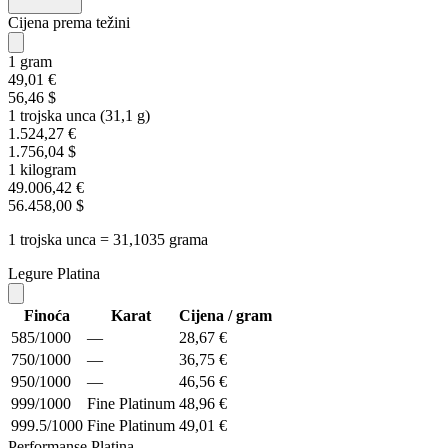
Cijena prema težini
1 gram
49,01 €
56,46 $
1 trojska unca (31,1 g)
1.524,27 €
1.756,04 $
1 kilogram
49.006,42 €
56.458,00 $
1 trojska unca = 31,1035 grama
Legure Platina
Finoća
Karat
Cijena / gram
585/1000
—
28,67 €
750/1000
—
36,75 €
950/1000
—
46,56 €
999/1000
Fine Platinum
48,96 €
999.5/1000
Fine Platinum
49,01 €
Performanse Platina