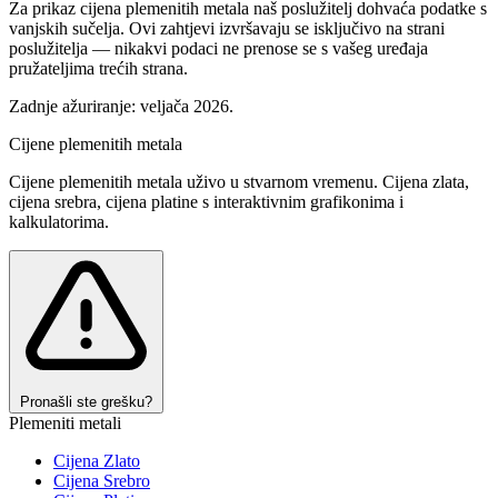
Za prikaz cijena plemenitih metala naš poslužitelj dohvaća podatke s
vanjskih sučelja. Ovi zahtjevi izvršavaju se isključivo na strani
poslužitelja — nikakvi podaci ne prenose se s vašeg uređaja
pružateljima trećih strana.
Zadnje ažuriranje: veljača 2026.
Cijene plemenitih
metala
Cijene plemenitih metala uživo u stvarnom vremenu. Cijena zlata,
cijena srebra, cijena platine s interaktivnim grafikonima i
kalkulatorima.
Pronašli ste grešku?
Plemeniti metali
Cijena Zlato
Cijena Srebro