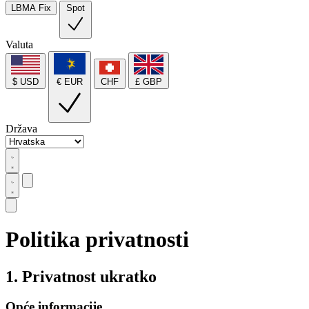
LBMA Fix
Spot
Valuta
$ USD
€ EUR
CHF
£ GBP
Država
Politika privatnosti
1. Privatnost ukratko
Opće informacije