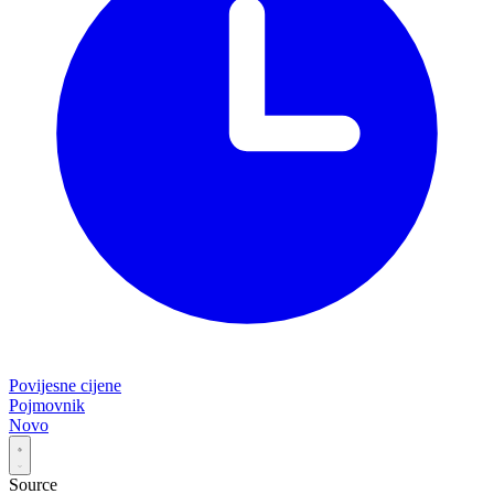
Povijesne cijene
Pojmovnik
Novo
Source