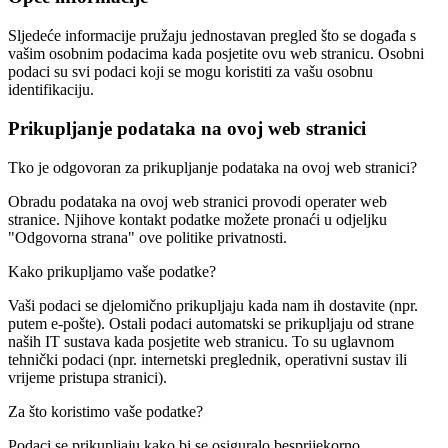
Sljedeće informacije pružaju jednostavan pregled što se događa s
vašim osobnim podacima kada posjetite ovu web stranicu. Osobni
podaci su svi podaci koji se mogu koristiti za vašu osobnu
identifikaciju.
Prikupljanje podataka na ovoj web stranici
Tko je odgovoran za prikupljanje podataka na ovoj web stranici?
Obradu podataka na ovoj web stranici provodi operater web
stranice. Njihove kontakt podatke možete pronaći u odjeljku
"Odgovorna strana" ove politike privatnosti.
Kako prikupljamo vaše podatke?
Vaši podaci se djelomično prikupljaju kada nam ih dostavite (npr.
putem e-pošte). Ostali podaci automatski se prikupljaju od strane
naših IT sustava kada posjetite web stranicu. To su uglavnom
tehnički podaci (npr. internetski preglednik, operativni sustav ili
vrijeme pristupa stranici).
Za što koristimo vaše podatke?
Podaci se prikupljaju kako bi se osiguralo besprijekorno