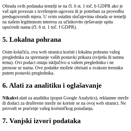
Obrada ovih podataka temelji se na čl. 6 st. 1 toč. b GDPR ako je
vaš upit povezan s izvršenjem ugovora ili je potreban za provedbu
predugovornih mjera. U svim ostalim slučajevima obrada se temelji
na našem legitimnom interesu za učinkovito rješavanje upita
upućenih nama (čl. 6 st. 1 toč. f GDPR).
5. Lokalna pohrana
Osim kolačića, ova web stranica koristi i lokalnu pohranu vašeg
preglednika za spremanje vaših postavki prikaza (svijetla ili tamna
tema). Ovi podaci ostaju isključivo u vašem pregledniku i ne
prenose se nama. Ove podatke možete obrisati u svakom trenutku
putem postavki preglednika.
6. Alati za analitiku i oglašavanje
Nikakvi
alati za analitiku (poput Google Analytics), reklamne mreže
ili dodaci za društvene mreže ne koriste se na ovoj web stranici. Ne
provodi se praćenje vašeg korisničkog ponašanja.
7. Vanjski izvori podataka