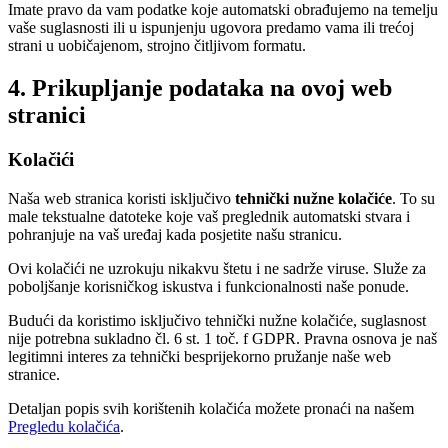
Imate pravo da vam podatke koje automatski obrađujemo na temelju
vaše suglasnosti ili u ispunjenju ugovora predamo vama ili trećoj
strani u uobičajenom, strojno čitljivom formatu.
4. Prikupljanje podataka na ovoj web
stranici
Kolačići
Naša web stranica koristi isključivo
tehnički nužne kolačiće
. To su
male tekstualne datoteke koje vaš preglednik automatski stvara i
pohranjuje na vaš uređaj kada posjetite našu stranicu.
Ovi kolačići ne uzrokuju nikakvu štetu i ne sadrže viruse. Služe za
poboljšanje korisničkog iskustva i funkcionalnosti naše ponude.
Budući da koristimo isključivo tehnički nužne kolačiće, suglasnost
nije potrebna sukladno čl. 6 st. 1 toč. f GDPR. Pravna osnova je naš
legitimni interes za tehnički besprijekorno pružanje naše web
stranice.
Detaljan popis svih korištenih kolačića možete pronaći na našem
Pregledu kolačića
.