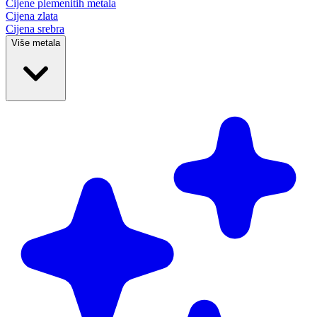
Cijene plemenitih
metala
Cijena zlata
Cijena srebra
Više metala