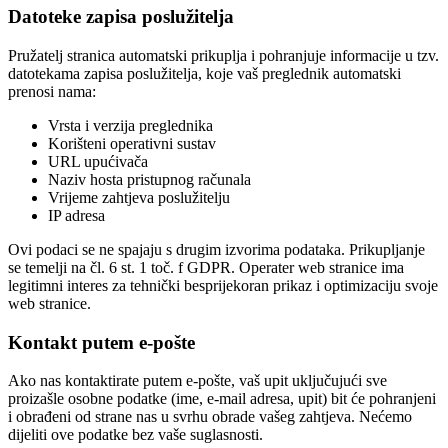
Datoteke zapisa poslužitelja
Pružatelj stranica automatski prikuplja i pohranjuje informacije u tzv.
datotekama zapisa poslužitelja, koje vaš preglednik automatski
prenosi nama:
Vrsta i verzija preglednika
Korišteni operativni sustav
URL upućivača
Naziv hosta pristupnog računala
Vrijeme zahtjeva poslužitelju
IP adresa
Ovi podaci se ne spajaju s drugim izvorima podataka. Prikupljanje
se temelji na čl. 6 st. 1 toč. f GDPR. Operater web stranice ima
legitimni interes za tehnički besprijekoran prikaz i optimizaciju svoje
web stranice.
Kontakt putem e-pošte
Ako nas kontaktirate putem e-pošte, vaš upit uključujući sve
proizašle osobne podatke (ime, e-mail adresa, upit) bit će pohranjeni
i obrađeni od strane nas u svrhu obrade vašeg zahtjeva. Nećemo
dijeliti ove podatke bez vaše suglasnosti.