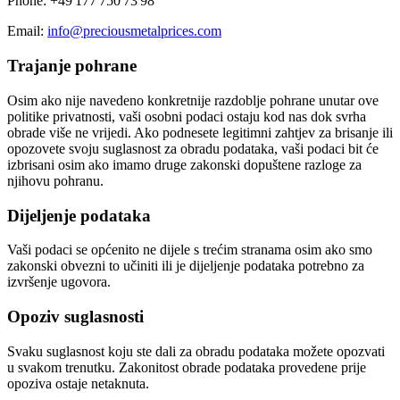
Phone: +49 177 750 73 98
Email:
info@preciousmetalprices.com
Trajanje pohrane
Osim ako nije navedeno konkretnije razdoblje pohrane unutar ove
politike privatnosti, vaši osobni podaci ostaju kod nas dok svrha
obrade više ne vrijedi. Ako podnesete legitimni zahtjev za brisanje ili
opozovete svoju suglasnost za obradu podataka, vaši podaci bit će
izbrisani osim ako imamo druge zakonski dopuštene razloge za
njihovu pohranu.
Dijeljenje podataka
Vaši podaci se općenito ne dijele s trećim stranama osim ako smo
zakonski obvezni to učiniti ili je dijeljenje podataka potrebno za
izvršenje ugovora.
Opoziv suglasnosti
Svaku suglasnost koju ste dali za obradu podataka možete opozvati
u svakom trenutku. Zakonitost obrade podataka provedene prije
opoziva ostaje netaknuta.