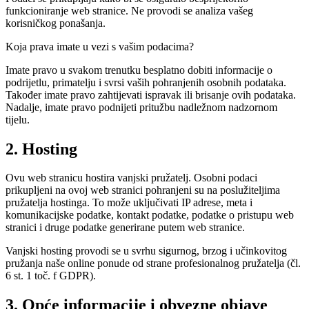
funkcioniranje web stranice. Ne provodi se analiza vašeg
korisničkog ponašanja.
Koja prava imate u vezi s vašim podacima?
Imate pravo u svakom trenutku besplatno dobiti informacije o
podrijetlu, primatelju i svrsi vaših pohranjenih osobnih podataka.
Također imate pravo zahtijevati ispravak ili brisanje ovih podataka.
Nadalje, imate pravo podnijeti pritužbu nadležnom nadzornom
tijelu.
2. Hosting
Ovu web stranicu hostira vanjski pružatelj. Osobni podaci
prikupljeni na ovoj web stranici pohranjeni su na poslužiteljima
pružatelja hostinga. To može uključivati IP adrese, meta i
komunikacijske podatke, kontakt podatke, podatke o pristupu web
stranici i druge podatke generirane putem web stranice.
Vanjski hosting provodi se u svrhu sigurnog, brzog i učinkovitog
pružanja naše online ponude od strane profesionalnog pružatelja (čl.
6 st. 1 toč. f GDPR).
3. Opće informacije i obvezne objave