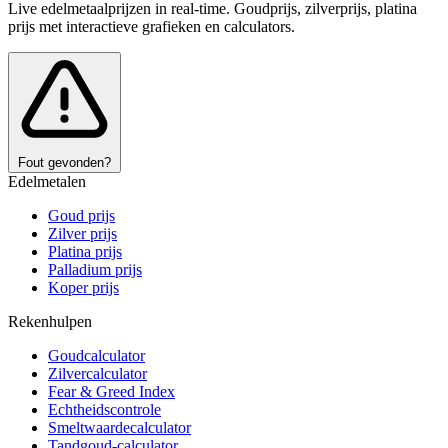
Live edelmetaalprijzen in real-time. Goudprijs, zilverprijs, platina
prijs met interactieve grafieken en calculators.
Fout gevonden?
Edelmetalen
Goud prijs
Zilver prijs
Platina prijs
Palladium prijs
Koper prijs
Rekenhulpen
Goudcalculator
Zilvercalculator
Fear & Greed Index
Echtheidscontrole
Smeltwaardecalculator
Tandgoud-calculator