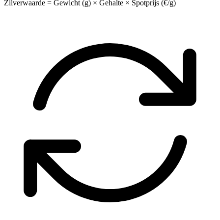
Zilverwaarde = Gewicht (g) × Gehalte × Spotprijs (€/g)