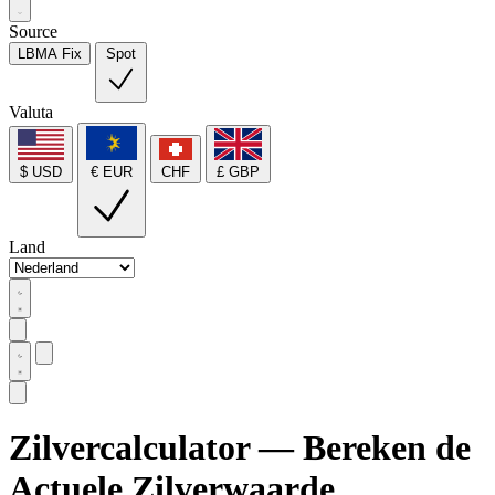
Source
LBMA Fix
Spot
Valuta
$ USD
€ EUR
CHF
£ GBP
Land
Zilvercalculator — Bereken de
Actuele Zilverwaarde