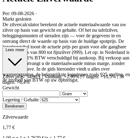
Per: 09-08-2026
·
Markt gesloten
De zilvercalculator berekent de actuele materiaalwaarde van uw
zilver op basis van gewicht en gehalte. Of het nu tafelzilver,
beleggingsmunten of sieraden zijn — voer de gegevens in en
ontvang direct de waarde op basis van de huidige spotprijs. De
legeringstabel toont de actuele prijs per gram voor alle gangbare
Lees meer
zilvergehaltes van 800 tot fijnzilver (999). Let op: in Nederland is
over zilver 21% BTW verschuldigd bij aankoop. Bij verkoop aan
een dealer ontvangt u de materiaalwaarde minus marge, zonder
BTW-teruggave. In de gids hieronder vindt u alles over
waardebepaling, de belangrijkste legeringen zoals 925 sterling, en
Zilver prijs:
54,96 €
|
Vandaag: +2,99%
|
7 dagen: +10,5%
|
30
de invloed van BTW op uw opbrengst.
dagen: +6,4%
Gewicht
Legering / Gehalte
Berekenen
Zilverwaarde
1,77 €
1,00 g x 1 x 1,7670 €/g = 1,77 €