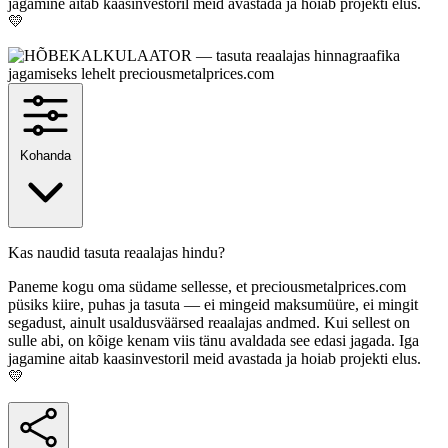
jagamine aitab kaasinvestoril meid avastada ja hoiab projekti elus.
💛
Kohanda
Kas naudid tasuta reaalajas hindu?
Paneme kogu oma südame sellesse, et preciousmetalprices.com
püsiks kiire, puhas ja tasuta — ei mingeid maksumüüre, ei mingit
segadust, ainult usaldusväärsed reaalajas andmed. Kui sellest on
sulle abi, on kõige kenam viis tänu avaldada see edasi jagada. Iga
jagamine aitab kaasinvestoril meid avastada ja hoiab projekti elus.
💛