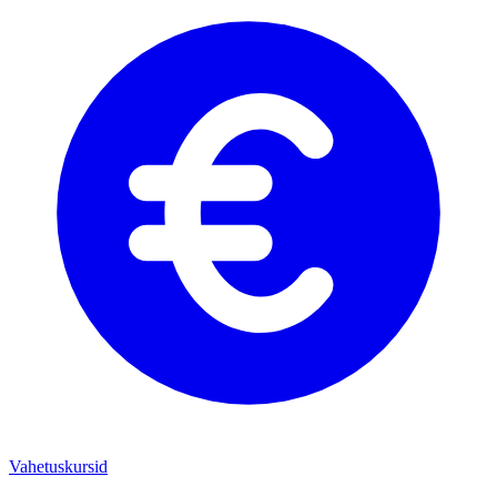
Vahetuskursid