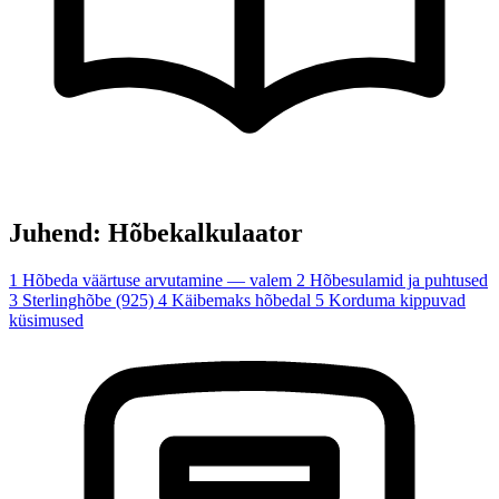
Juhend: Hõbekalkulaator
1
Hõbeda väärtuse arvutamine — valem
2
Hõbesulamid ja puhtused
3
Sterlinghõbe (925)
4
Käibemaks hõbedal
5
Korduma kippuvad
küsimused