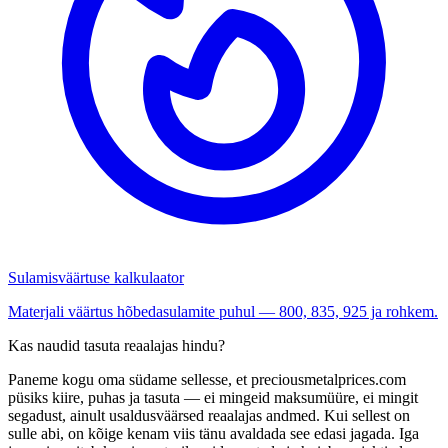
Sulamisväärtuse kalkulaator
Materjali väärtus hõbedasulamite puhul — 800, 835, 925 ja rohkem.
Kas naudid tasuta reaalajas hindu?
Paneme kogu oma südame sellesse, et preciousmetalprices.com
püsiks kiire, puhas ja tasuta — ei mingeid maksumüüre, ei mingit
segadust, ainult usaldusväärsed reaalajas andmed. Kui sellest on
sulle abi, on kõige kenam viis tänu avaldada see edasi jagada. Iga