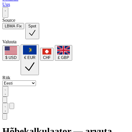
Uus
Source
LBMA Fix
Spot
Valuuta
$ USD
€ EUR
CHF
£ GBP
Riik
Hõbekalkulaator — arvuta