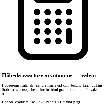
Hõbeda väärtuse arvutamine — valem
Hõbeeseme materjali väärtuse määravad kolm tegurit:
kaal
,
puhtus
(hõbedasisaldus) ja hetkeline
hethind grammi kohta
. Põhivalem
on:
Hõbeda väärtus = Kaal (g) × Puhtus × Hethind (€/g)