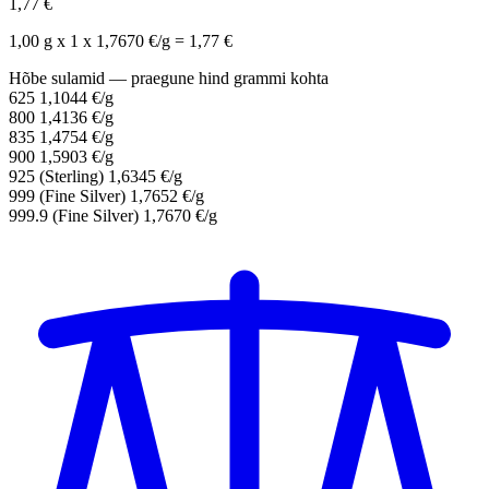
1,77 €
1,00 g x 1 x 1,7670 €/g = 1,77 €
Hõbe sulamid — praegune hind grammi kohta
625
1,1044 €/g
800
1,4136 €/g
835
1,4754 €/g
900
1,5903 €/g
925
(Sterling)
1,6345 €/g
999
(Fine Silver)
1,7652 €/g
999.9
(Fine Silver)
1,7670 €/g