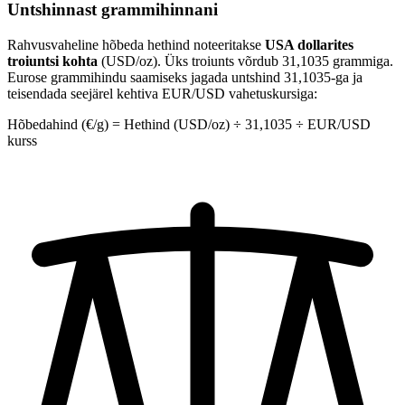
Untshinnast grammihinnani
Rahvusvaheline hõbeda hethind noteeritakse
USA dollarites
troiuntsi kohta
(USD/oz). Üks troiunts võrdub 31,1035 grammiga.
Eurose grammihindu saamiseks jagada untshind 31,1035-ga ja
teisendada seejärel kehtiva EUR/USD vahetuskursiga:
Hõbedahind (€/g) = Hethind (USD/oz) ÷ 31,1035 ÷ EUR/USD
kurss