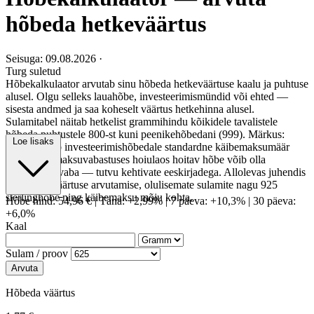
hõbeda hetkeväärtus
Seisuga: 09.08.2026
·
Turg suletud
Hõbekalkulaator arvutab sinu hõbeda hetkeväärtuse kaalu ja puhtuse
alusel. Olgu selleks lauahõbe, investeerimismündid või ehted —
sisesta andmed ja saa koheselt väärtus hetkehinna alusel.
Sulamitabel näitab hetkelist grammihindu kõikidele tavalistele
hõbeda puhtustele 800-st kuni peenikehõbedani (999). Märkus:
Loe lisaks
Eestis kehtib investeerimishõbedale standardne käibemaksumäär
22%, kuid maksuvabastuses hoiulaos hoitav hõbe võib olla
käibemaksuvaba — tutvu kehtivate eeskirjadega. Allolevas juhendis
leiad kõik väärtuse arvutamise, olulisemate sulamite nagu 925
sterlinghõbe ning käibemaksu mõju kohta.
Hõbe hind:
54,96 €
|
Täna: +2,99%
|
7 päeva: +10,3%
|
30 päeva:
+6,0%
Kaal
Sulam / proov
Arvuta
Hõbeda väärtus