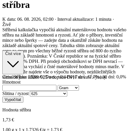
stříbra
K datu: 06. 08. 2026, 02:00
·
Interval aktualizace: 1 minuta
·
Živě
Stříbrná kalkulačka vypočítá aktuální materiálovou hodnotu vašeho
stříbra na základě hmotnosti a ryzosti. Ať jde o příbory, investiční
mince nebo šperky — zadejte data a okamžitě získáte hodnotu na
základě aktuální spotové ceny. Tabulka slitin zobrazuje aktuální
cenu za gram pro všechny běžné ryzosti stříbra od 800 do ryzího
Číst více
stříbra (999). Poznámka: V České republice se na fyzické stříbro
vztahuje 21% DPH. Při prodeji obchodníkovi se DPH nevrací —
výkupní cena vychází z čisté materiálové hodnoty minus marže. V
průvodci níže najdete vše o výpočtu hodnoty, nejdůležitějších
Cena Stříbro:
53,89 €
|
Dnes: +0,44%
|
7 dní: +7,7%
|
30 dní: 0,0%
slitinách jako stříbro 925 a dopadu DPH na vaše výnosy.
Hmotnost
Slitina / ryzost
Vypočítat
Hodnota stříbra
1,73 €
1,00 g x 1 x 1,7326 €/g = 1,73 €