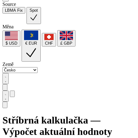
Source
LBMA Fix
Spot
Měna
$ USD
€ EUR
CHF
£ GBP
Země
Stříbrná kalkulačka —
Výpočet aktuální hodnoty