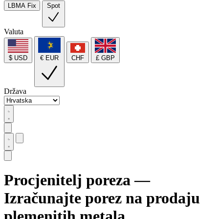
LBMA Fix
Spot
Valuta
$ USD
€ EUR
CHF
£ GBP
Država
Procjenitelj poreza —
Izračunajte porez na prodaju
plemenitih metala