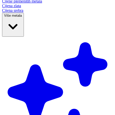
Cijene plemenitih
metala
Cijena zlata
Cijena srebra
Više metala