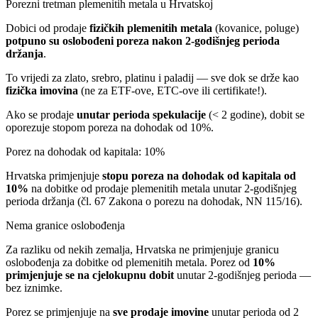
Porezni tretman plemenitih metala u Hrvatskoj
Dobici od prodaje
fizičkih plemenitih metala
(kovanice, poluge)
potpuno su oslobođeni poreza nakon 2-godišnjeg perioda
držanja
.
To vrijedi za zlato, srebro, platinu i paladij — sve dok se drže kao
fizička imovina
(ne za ETF-ove, ETC-ove ili certifikate!).
Ako se prodaje
unutar perioda spekulacije
(< 2 godine), dobit se
oporezuje stopom poreza na dohodak od 10%.
Porez na dohodak od kapitala: 10%
Hrvatska primjenjuje
stopu poreza na dohodak od kapitala od
10%
na dobitke od prodaje plemenitih metala unutar 2-godišnjeg
perioda držanja (čl. 67 Zakona o porezu na dohodak, NN 115/16).
Nema granice oslobođenja
Za razliku od nekih zemalja, Hrvatska ne primjenjuje granicu
oslobođenja za dobitke od plemenitih metala. Porez od
10%
primjenjuje se na cjelokupnu dobit
unutar 2-godišnjeg perioda —
bez iznimke.
Porez se primjenjuje na
sve prodaje imovine
unutar perioda od 2