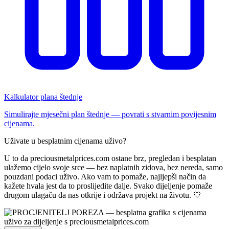
Kalkulator plana štednje
Simulirajte mjesečni plan štednje — povrati s stvarnim povijesnim
cijenama.
Uživate u besplatnim cijenama uživo?
U to da preciousmetalprices.com ostane brz, pregledan i besplatan
ulažemo cijelo svoje srce — bez naplatnih zidova, bez nereda, samo
pouzdani podaci uživo. Ako vam to pomaže, najljepši način da
kažete hvala jest da to proslijedite dalje. Svako dijeljenje pomaže
drugom ulagaču da nas otkrije i održava projekt na životu. 💛