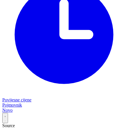
Povijesne cijene
Pojmovnik
Novo
Source