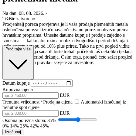
Na dan: 08. 08. 2026.
·
Tržište zatvoreno
Procjenitelj poreza provjerava je li vaša prodaja plemenitih metala
oslobođena poreza i izračunava očekivanu poreznu obvezu prema
hrvatskim propisima. Unesite datume kupnje i prodaje zajedno s
iznosima — kalkulator uzima u obzir dvogodišnji period držanja i
vašu poreznu stopu od 10% plus prirez. Tako na prvi pogled vidite
Pročitajte više
isplati li se prodaja sada ili biste trebali pričekati još nekoliko tjedana
dok ne istekne period držanja. Osim toga, pronaći ćete sažet pregled
ključnih poreznih pravila i savjete za investitore.
Datum kupnje
Kupovna cijena
EUR
Trenutna vrijednost / Prodajna cijena
Automatski izračunaj iz
trenutne spot cijene
EUR
Osobna porezna stopa:
35%
0%
14%
25%
42%
45%
Izračunaj