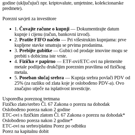
godine (uključujući npr. kriptovalute, umjetnine, kolekcionarske
predmete).
Porezni savjeti za investitore
1.
Čuvajte račune o kupnji
— Dokumentirajte datum
kupnje i cijenu (račun, bankovni izvod).
2.
Pratite FIFO načelo
— Pri višestrukim kupnjama: prve
kupljene stavke smatraju se prvima prodanima.
3.
Prebijte gubitke
— Gubici od prodaje imovine mogu se
prebiti s dobicima iste vrste.
4.
Fizičko ≠ papirno
— ETF-ovi/ETC-ovi na plemenite
metale podliježu drukčijim poreznim pravilima od fizičkog
metala.
5.
Poseban slučaj srebra
— Kupnja srebra povlači PDV od
25% (za razliku od zlata koje je oslobođeno PDV-a). Ovo
značajno utječe na isplativost investicije.
Usporedba poreznog tretmana
Fizičko zlato/srebro
Čl. 67 Zakona o porezu na dohodak
Oslobođeno poreza nakon 2 godine
ETC-ovi s fizičkim zlatom
Čl. 67 Zakona o porezu na dohodak*
Oslobođeno poreza nakon 2 godine*
ETC-ovi na srebro/platinu
Porez po odbitku
Porez na kapitalnu dobit