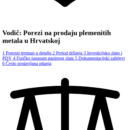
Vodič: Porezi na prodaju plemenitih
metala u Hrvatskoj
1
Porezni tretman u detalju
2
Period držanja
3
Investicijsko zlato i
PDV
4
Fizičko naspram papirnog zlata
5
Dokumentacijski zahtjevi
6
Često postavljana pitanja