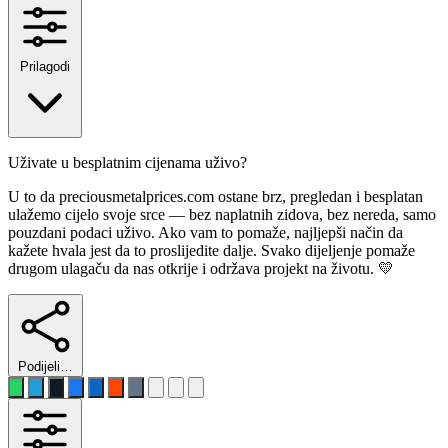
Prilagodi
Uživate u besplatnim cijenama uživo?
U to da preciousmetalprices.com ostane brz, pregledan i besplatan
ulažemo cijelo svoje srce — bez naplatnih zidova, bez nereda, samo
pouzdani podaci uživo. Ako vam to pomaže, najljepši način da
kažete hvala jest da to proslijedite dalje. Svako dijeljenje pomaže
drugom ulagaču da nas otkrije i održava projekt na životu. 💛
Podijeli…