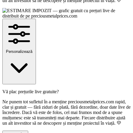
un alt investitor să ne descopere și menține proiectul în viață. 💛
Personalizează
Vă plac prețurile live gratuite?
Ne punem tot sufletul în a menține preciousmetalprices.com rapid,
clar și gratuit — fără ziduri de plată, fără dezordine, doar date live de
încredere. Dacă vă este de folos, cel mai frumos mod de a spune
mulțumesc este să transmiteți mai departe. Fiecare distribuire ajută
un alt investitor să ne descopere și menține proiectul în viață. 💛