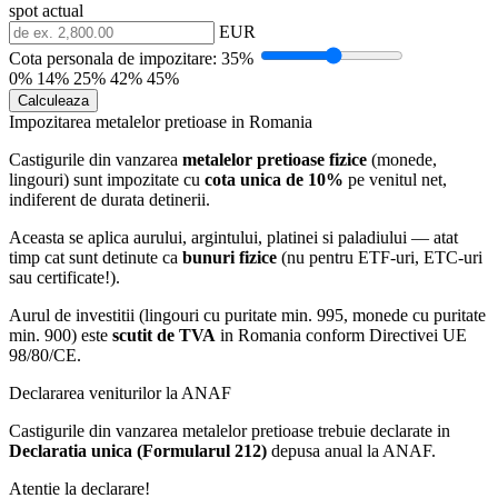
spot actual
EUR
Cota personala de impozitare:
35%
0%
14%
25%
42%
45%
Calculeaza
Impozitarea metalelor pretioase in Romania
Castigurile din vanzarea
metalelor pretioase fizice
(monede,
lingouri) sunt impozitate cu
cota unica de 10%
pe venitul net,
indiferent de durata detinerii.
Aceasta se aplica aurului, argintului, platinei si paladiului — atat
timp cat sunt detinute ca
bunuri fizice
(nu pentru ETF-uri, ETC-uri
sau certificate!).
Aurul de investitii (lingouri cu puritate min. 995, monede cu puritate
min. 900) este
scutit de TVA
in Romania conform Directivei UE
98/80/CE.
Declararea veniturilor la ANAF
Castigurile din vanzarea metalelor pretioase trebuie declarate in
Declaratia unica (Formularul 212)
depusa anual la ANAF.
Atentie la declarare!