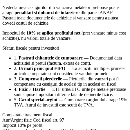
Nedeclararea castigurilor din vanzarea metalelor pretioase poate
atrage
penalitati si dobanzi de intarziere
din partea ANAF.
Pastrati toate documentele de achizitie si vanzare pentru a putea
dovedi costul de achizitie.
Impozitul de
10% se aplica profitului net
(pret vanzare minus cost
achizitie), nu valorii totale de vanzare.
Sfaturi fiscale pentru investitori
1.
Pastrati chitantele de cumparare
— Documentati data
achizitiei si pretul (factura, extras de cont).
2.
Urmati principiul FIFO
— La achizitii multiple: primele
articole cumparate sunt considerate vandute primele.
3.
Compensati pierderile
— Pierderile din vanzari pot fi
compensate cu castiguri de acelasi tip in acelasi an fiscal.
4.
Fizic ≠ Hartie
— ETF-urile/ETC-urile pe metale pretioase
sunt supuse impozitarii diferite fata de detinerile fizice.
5.
Cazul special argint
— Cumpararea argintului atrage 19%
TVA. Aurul de investitii este scutit de TVA.
Comparatie tratament fiscal
Aur/Argint fizic
Cod fiscal art. 97
Impozit 10% pe profit