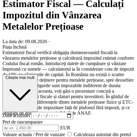
Estimator Fiscal — Calculați
Impozitul din Vânzarea
Metalelor Prețioase
La data de: 09.08.2026
·
Piața închisă
Estimatorul fiscal verifică obligația dumneavoastră fiscală la
vânzarea metalelor prețioase și calculează impozitul estimat conform
Codului fiscal român. Introduceți datele de cumpărare și vânzare
împreună cu sumele — calculatorul ia în considerare cota de impozit
de 10% pe câștigurile de capital. În România nu există o scutire
Citește mai mult
pentru perioada de deținere pentru metalele prețioase, spre deosebire
de Germania. Câștigurile sunt impozabile indiferent de durata
deținerii. Pe lângă aceasta, veți găsi o prezentare concisă a
principalelor reguli fiscale și sfaturi pentru investitori. În ghidul de
mai jos, explicăm diferențele dintre metalele prețioase fizice și ETC-
uri, tema pragului de impozitare față de plafonul fără impozit, și ce
obligații de documentare există față de ANAF.
Data achizitiei
Pret de rascumparare
EUR
Valoare actuala / Pret de vanzare
Calculeaza automat din pretul