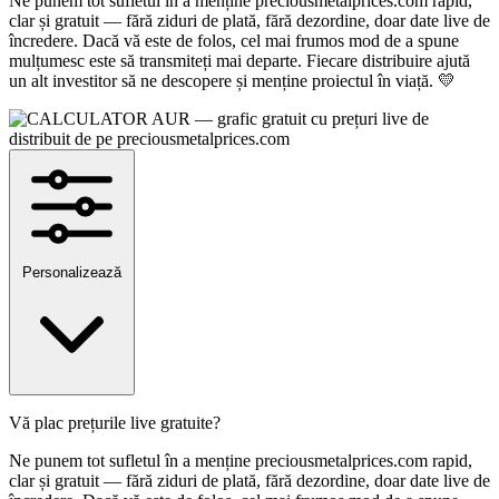
Ne punem tot sufletul în a menține preciousmetalprices.com rapid,
clar și gratuit — fără ziduri de plată, fără dezordine, doar date live de
încredere. Dacă vă este de folos, cel mai frumos mod de a spune
mulțumesc este să transmiteți mai departe. Fiecare distribuire ajută
un alt investitor să ne descopere și menține proiectul în viață. 💛
Personalizează
Vă plac prețurile live gratuite?
Ne punem tot sufletul în a menține preciousmetalprices.com rapid,
clar și gratuit — fără ziduri de plată, fără dezordine, doar date live de