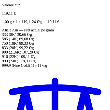
Valoare aur
119,11 €
1,00 g x 1 x 119,1124 €/g = 119,11 €
Aliaje Aur — Pret actual pe gram
333
(8K)
39,66 €/g
585
(14K)
69,68 €/g
750
(18K)
89,33 €/g
833
(20K)
99,22 €/g
900
(21,6K)
107,20 €/g
916
(22K)
109,11 €/g
999
(24K)
118,99 €/g
999.9
(Fine Gold)
119,11 €/g