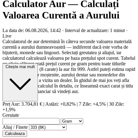
Calculator Aur — Calculați
Valoarea Curentă a Aurului
La data de: 06.08.2026, 14:42
·
Interval de actualizare: 1 minut
·
Live
Calculatorul de aur determină în câteva secunde valoarea materială
curentă a aurului dumneavoastră — indiferent dacă este vorba de
bijuterii, monede sau lingouri. Selectați greutatea și aliajul, iar
calculatorul calculează valoarea pe baza prețului spot curent. Tabelul
cu aliaje alăturat arată prețul curent pe gram pentru toate titlurile
Citește mai mult
comune, de la 333 (8 carate) la aur fin 999. Astfel puteți estima rapid
valoarea obiectelor moștenite, aurului dentar sau monedelor din
lingouri înainte de a vizita un dealer. În ghidul de mai jos veți afla
cum funcționează calculul în detaliu, ce înseamnă exact carat și titlu
și când are sens financiar să vindeți aur.
Preț Aur:
3.704,81 €
|
Astăzi: +0,82%
|
7 Zile: +4,5%
|
30 Zile:
+1,9%
Greutate
Aliaj / Finete
Calculeaza