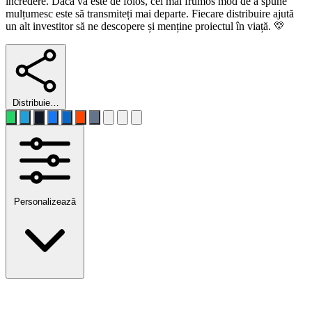
încredere. Dacă vă este de folos, cel mai frumos mod de a spune
mulțumesc este să transmiteți mai departe. Fiecare distribuire ajută
un alt investitor să ne descopere și menține proiectul în viață. 💛
Distribuie…
Personalizează