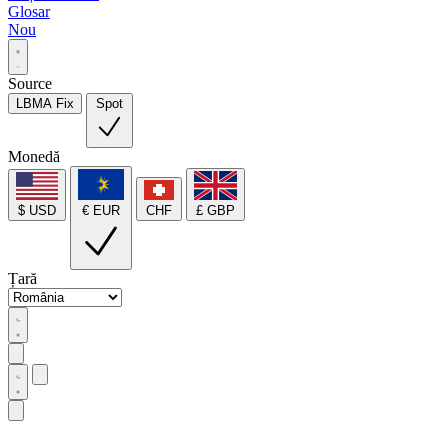
Glosar
Nou
Source
LBMA Fix
Spot
Monedă
$ USD
€ EUR
CHF
£ GBP
Țară