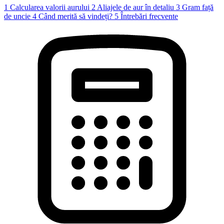
1
Calcularea valorii aurului
2
Aliajele de aur în detaliu
3
Gram față
de uncie
4
Când merită să vindeți?
5
Întrebări frecvente