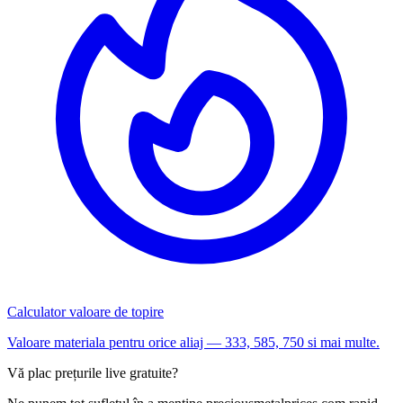
Calculator valoare de topire
Valoare materiala pentru orice aliaj — 333, 585, 750 si mai multe.
Vă plac prețurile live gratuite?