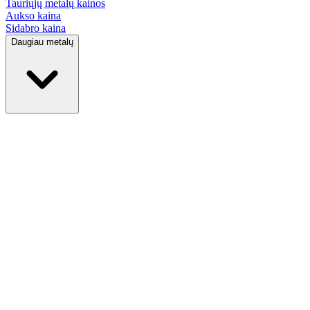
Tauriųjų metalų
kainos
Aukso kaina
Sidabro kaina
Daugiau metalų