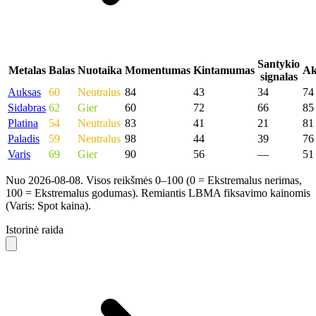
Santykio
Metalas
Balas
Nuotaika
Momentumas
Kintamumas
Ak
signalas
Auksas
60
Neutralus
84
43
34
74
Sidabras
62
Gier
60
72
66
85
Platina
54
Neutralus
83
41
21
81
Paladis
59
Neutralus
98
44
39
76
Varis
69
Gier
90
56
—
51
Nuo 2026-08-08. Visos reikšmės 0–100 (0 = Ekstremalus nerimas,
100 = Ekstremalus godumas). Remiantis LBMA fiksavimo kainomis
(Varis: Spot kaina).
Istorinė raida