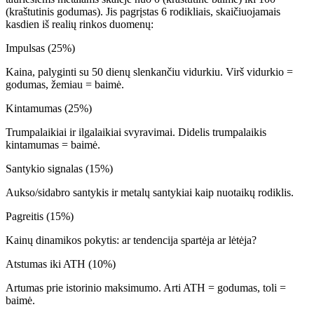
(kraštutinis godumas). Jis pagrįstas 6 rodikliais, skaičiuojamais
kasdien iš realių rinkos duomenų:
Impulsas (25%)
Kaina, palyginti su 50 dienų slenkančiu vidurkiu. Virš vidurkio =
godumas, žemiau = baimė.
Kintamumas (25%)
Trumpalaikiai ir ilgalaikiai svyravimai. Didelis trumpalaikis
kintamumas = baimė.
Santykio signalas (15%)
Aukso/sidabro santykis ir metalų santykiai kaip nuotaikų rodiklis.
Pagreitis (15%)
Kainų dinamikos pokytis: ar tendencija spartėja ar lėtėja?
Atstumas iki ATH (10%)
Artumas prie istorinio maksimumo. Arti ATH = godumas, toli =
baimė.