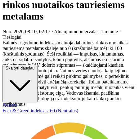
rinkos nuotaikos tauriesiems
metalams
Nuo: 2026-08-10, 02:17
·
Atnaujinimo intervalas: 1 minutė
·
Tiesiogiai
Baimės ir godumo indeksas matuoja dabartines rinkos nuotaikas
tauriesiems metalams skalėje nuo 0 (kraštutinė baimė) iki 100
(kraštutinis godumas). Šeši rodikliai — impulsas, kintamumas,
aukso ir sidabro santykis, kainų pagreitis, atstumas iki istorinio
maksimumo ir JAV dolerio stiprumas — skaičiuojami kasdien.
Skaityti daugiau
Kontrariniai investuotojai kraštutines vertes naudoja kaip įėjimo
signalus: stipri baimė gali reikšti pirkimo galimybes, o perteklinis
godumas gali nurodyti artėjančią korekciją. Toliau pateikiamame
palyginime galite matyti visų penkių tauriųjų metalų nuotaikas vienu
žvilgsniu, įskaitant istorinę eigą. Vadovas išsamiai paaiškina
metodologiją, psichologiją už indekso ir jo kaip laiko įrankio
apribojimus.
Auksas
Fear & Greed indeksas: 60 (Neutralus)