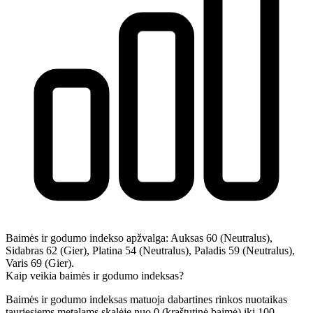
Baimės ir godumo indekso apžvalga:
Auksas 60 (Neutralus),
Sidabras 62 (Gier), Platina 54 (Neutralus), Paladis 59 (Neutralus),
Varis 69 (Gier).
Kaip veikia baimės ir godumo indeksas?
Baimės ir godumo indeksas matuoja dabartines rinkos nuotaikas
tauriesiems metalams skalėje nuo 0 (kraštutinė baimė) iki 100