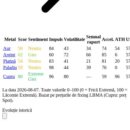
Semnal
Metal
Scor
Sentiment
Impuls
Volatilitate
Accel.
ATH
U
raport
Aur
59
Neutru
84
43
34
74
54
5
Argint
62
Gier
60
72
66
85
6
5
Platină
54
Neutru
83
41
21
81
20
5
Paladiu
59
Neutru
98
44
39
76
0
5
Extreme
Cupru
80
96
80
—
59
96
5
Gier
La data 2026-08-07. Toate valorile 0–100 (0 = Frică Extremă, 100 =
Lăcomie Extremă). Bazat pe prețurile de fixing LBMA (Cupru: preț
Spot).
Evoluție istorică