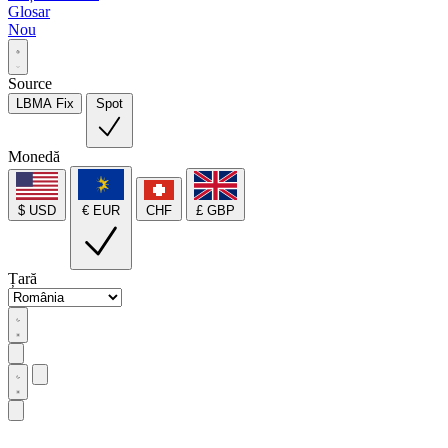
Glosar
Nou
Source
LBMA Fix
Spot
Monedă
$ USD
€ EUR
CHF
£ GBP
Țară