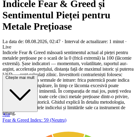
Indicele Fear & Greed și
Sentimentul Pieței pentru
Metale Prețioase
La data de: 08.08.2026, 02:47
·
Interval de actualizare: 1 minut
·
Live
Indicele Fear & Greed măsoară sentimentul actual al pieței pentru
metalele prețioase pe o scară de la 0 (frică extremă) la 100 (lăcomie
extremă). Șase indicatori — momentum, volatilitate, raportul aur-
argint, accelerația prețului, distanța față de maximul istoric și puterea
USD — sunt calculați zilnic. Investitorii contrarieniști folosesc
Citește mai mult
valorile extreme ca semnale de intrare: frica puternică poate indica
oportunități de cumpărare, în timp ce lăcomia excesivă poate
semnala o corecție iminentă. În comparația de mai jos, puteți vedea
sentimentul pentru toate cele cinci metale prețioase dintr-o privire,
inclusiv evoluția istorică. Ghidul explică în detaliu metodologia,
psihologia din spatele indicelui și limitările sale ca instrument de
timing.
Aur
Fear & Greed Index: 59 (Neutru)