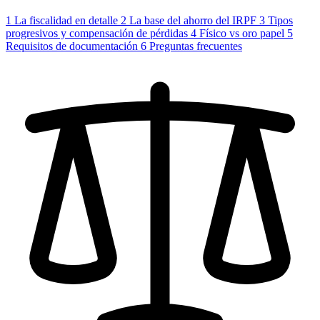
1
La fiscalidad en detalle
2
La base del ahorro del IRPF
3
Tipos
progresivos y compensación de pérdidas
4
Físico vs oro papel
5
Requisitos de documentación
6
Preguntas frecuentes