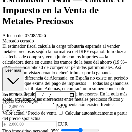
Impuesto en la Venta de
Metales Preciosos
A fecha de: 07/08/2026
Mercado cerrado
El estimador fiscal calcula la carga tributaria esperada al vender
metales preciosos según la normativa del IRPF español. Introduzca
las fechas de compra y venta junto con los importes — la
calculadora tiene en cuenta los tramos de la base del ahorro (19 %–
28 %) y la posibilidad de compensar pérdidas patrimoniales. Así
Leer más
obtiene de un vistazo cuánto deberá tributar por la ganancia
obtenida. A diferencia de Alemania, en España no existe un periodo
de tenencia que exima del pago de impuestos — todas las ganancias
patrimoniales tributan. Además, encontrará un resumen conciso de
las normas fiscales clave y consejos para inversores. En la guía más
Fecha de compra
abajo, explicamos las diferencias entre metales preciosos físicos y
Precio de recompra
ETCs, y qué obligaciones de documentación existen frente a
EUR
Hacienda.
Valor actual / Precio de venta
Calcular automáticamente a partir
del precio spot actual
EUR
Tipo impositivo personal:
35%