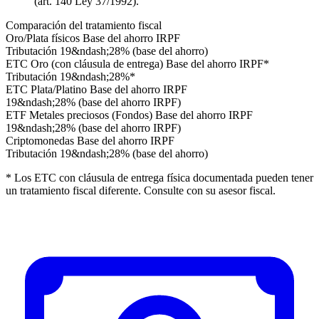
(art. 140 Ley 37/1992).
Comparación del tratamiento fiscal
Oro/Plata físicos
Base del ahorro IRPF
Tributación 19&ndash;28% (base del ahorro)
ETC Oro (con cláusula de entrega)
Base del ahorro IRPF*
Tributación 19&ndash;28%*
ETC Plata/Platino
Base del ahorro IRPF
19&ndash;28% (base del ahorro IRPF)
ETF Metales preciosos (Fondos)
Base del ahorro IRPF
19&ndash;28% (base del ahorro IRPF)
Criptomonedas
Base del ahorro IRPF
Tributación 19&ndash;28% (base del ahorro)
* Los ETC con cláusula de entrega física documentada pueden tener
un tratamiento fiscal diferente. Consulte con su asesor fiscal.