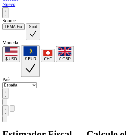
Nuevo
Source
LBMA Fix
Spot
Moneda
$ USD
€ EUR
CHF
£ GBP
País
Estimador Fiscal — Calcule el