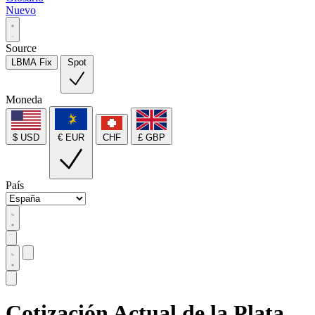
Nuevo
Source
LBMA Fix
Spot
Moneda
$ USD
€ EUR
CHF
£ GBP
País
Cotización Actual de la Plata