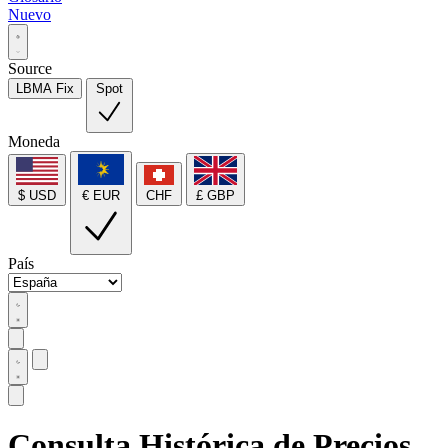
Nuevo
Source
LBMA Fix
Spot
Moneda
$ USD
€ EUR
CHF
£ GBP
País
Consulta Histórica de Precios