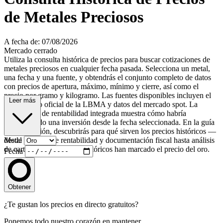
de Metales Preciosos
A fecha de: 07/08/2026
Mercado cerrado
Utiliza la consulta histórica de precios para buscar cotizaciones de
metales preciosos en cualquier fecha pasada. Selecciona un metal,
una fecha y una fuente, y obtendrás el conjunto completo de datos
con precios de apertura, máximo, mínimo y cierre, así como el
precio por gramo y kilogramo. Las fuentes disponibles incluyen el
Leer más
fixing diario oficial de la LBMA y datos del mercado spot. La
calculadora de rentabilidad integrada muestra cómo habría
evolucionado una inversión desde la fecha seleccionada. En la guía
a continuación, descubrirás para qué sirven los precios históricos —
desde cálculos de rentabilidad y documentación fiscal hasta análisis
Metal
de cartera — y qué hitos históricos han marcado el precio del oro.
Fecha
Obtener
¿Te gustan los precios en directo gratuitos?
Ponemos todo nuestro corazón en mantener