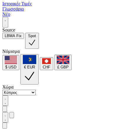
Ιστορικές Τιμές
Γλωσσάριο
Νέο
Source
LBMA Fix
Spot
Νόμισμα
$ USD
€ EUR
CHF
£ GBP
Χώρα