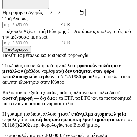
Ημερομηνία Αγοράς
Τιμή Αγοράς
EUR
Τρέχουσα Αξία / Τιμή Πώλησης
Αυτόματος υπολογισμός από
την τρέχουσα τιμή spot
EUR
Υπολογισμός
Πολύτιμα μέταλλα και κυπριακή φορολογία
Το κέρδος του ιδιώτη από την πώληση
φυσικών πολύτιμων
μετάλλων
(ράβδοι, νομίσματα)
δεν υπάγεται στον φόρο
κεφαλαιουχικών κερδών
: ο Ν.52/1980 φορολογεί αποκλειστικά
ακίνητη ιδιοκτησία στην Κύπρο.
Καλύπτονται εξίσου χρυσός, ασήμι, πλατίνα και παλλάδιο σε
φυσική μορφή
— όχι όμως τα ETF, τα ETC και τα πιστοποιητικά,
που είναι χρηματοοικονομικοί τίτλοι.
Η γραμμή τραβιέται αλλού: η
κατ' επάγγελμα αγοραπωλησία
φορολογείται ως
κέρδος από εμπορική δραστηριότητα
κατά τον
Ν.118(Ι)/2002 περί Φορολογίας του Εισοδήματος.
Το αφορολόγητο των 30.000 € δεν αφορά τα μέταλλα