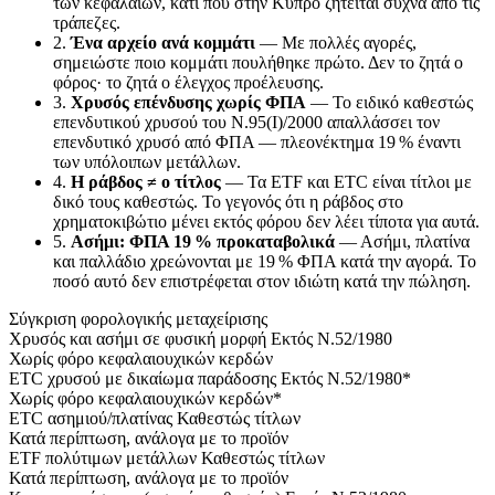
των κεφαλαίων, κάτι που στην Κύπρο ζητείται συχνά από τις
τράπεζες.
2.
Ένα αρχείο ανά κομμάτι
— Με πολλές αγορές,
σημειώστε ποιο κομμάτι πουλήθηκε πρώτο. Δεν το ζητά ο
φόρος· το ζητά ο έλεγχος προέλευσης.
3.
Χρυσός επένδυσης χωρίς ΦΠΑ
— Το ειδικό καθεστώς
επενδυτικού χρυσού του Ν.95(Ι)/2000 απαλλάσσει τον
επενδυτικό χρυσό από ΦΠΑ — πλεονέκτημα 19 % έναντι
των υπόλοιπων μετάλλων.
4.
Η ράβδος ≠ ο τίτλος
— Τα ETF και ETC είναι τίτλοι με
δικό τους καθεστώς. Το γεγονός ότι η ράβδος στο
χρηματοκιβώτιο μένει εκτός φόρου δεν λέει τίποτα για αυτά.
5.
Ασήμι: ΦΠΑ 19 % προκαταβολικά
— Ασήμι, πλατίνα
και παλλάδιο χρεώνονται με 19 % ΦΠΑ κατά την αγορά. Το
ποσό αυτό δεν επιστρέφεται στον ιδιώτη κατά την πώληση.
Σύγκριση φορολογικής μεταχείρισης
Χρυσός και ασήμι σε φυσική μορφή
Εκτός Ν.52/1980
Χωρίς φόρο κεφαλαιουχικών κερδών
ETC χρυσού με δικαίωμα παράδοσης
Εκτός Ν.52/1980*
Χωρίς φόρο κεφαλαιουχικών κερδών*
ETC ασημιού/πλατίνας
Καθεστώς τίτλων
Κατά περίπτωση, ανάλογα με το προϊόν
ETF πολύτιμων μετάλλων
Καθεστώς τίτλων
Κατά περίπτωση, ανάλογα με το προϊόν