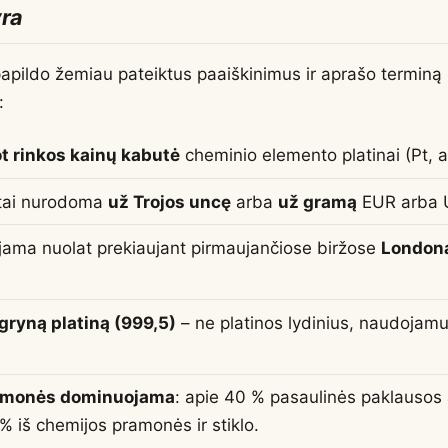
yra
papildo žemiau pateiktus paaiškinimus ir aprašo termin
:
t rinkos kainų kabutė
cheminio elemento platinai (Pt, a
stai nurodoma
už Trojos uncę
arba
už gramą
EUR arba 
jama nuolat prekiaujant pirmaujančiose biržose
London
gryną platiną (999,5)
– ne platinos lydinius, naudojam
amonės dominuojama
: apie 40 % pasaulinės paklausos 
 % iš chemijos pramonės ir stiklo.