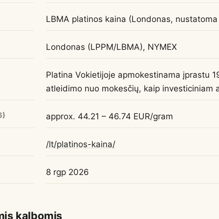
LBMA platinos kaina (Londonas, nustatoma 
Londonas (LPPM/LBMA), NYMEX
Platina Vokietijoje apmokestinama įprastu 1
atleidimo nuo mokesčių, kaip investiciniam a
6)
approx. 44.21 – 46.74 EUR/gram
/lt/platinos-kaina/
8 rgp 2026
omis kalbomis