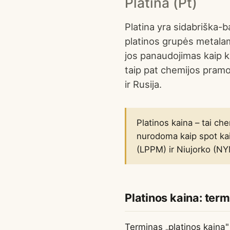
Platina (Pt)
Platina yra sidabriška-ba
platinos grupės metala
jos panaudojimas kaip k
taip pat chemijos pramo
ir Rusija.
Platinos kaina – tai ch
nurodoma kaip spot ka
(LPPM) ir Niujorko (NY
Platinos kaina: ter
Terminas „platinos kaina"