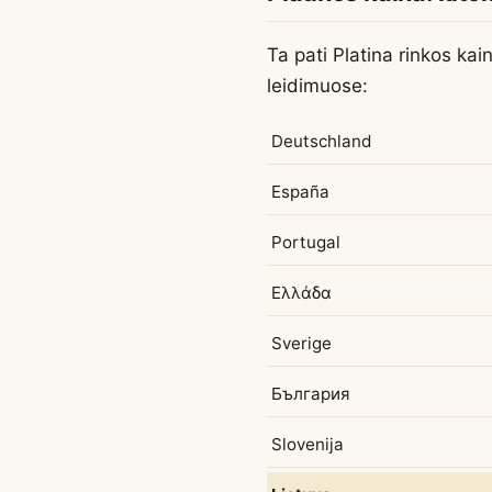
Ta pati Platina rinkos kai
leidimuose:
Deutschland
España
Portugal
Ελλάδα
Sverige
България
Slovenija