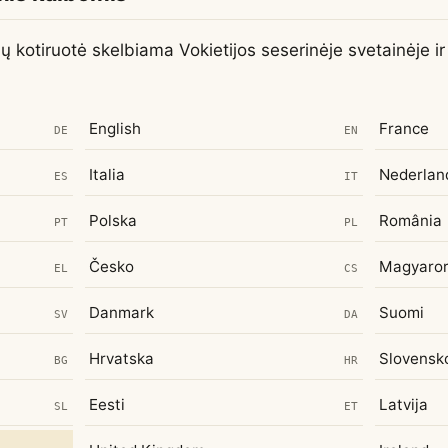
nų kotiruotė skelbiama Vokietijos seserinėje svetainėje i
English
France
DE
EN
Italia
Nederlan
ES
IT
Polska
România
PT
PL
Česko
Magyaro
EL
CS
Danmark
Suomi
SV
DA
Hrvatska
Slovensk
BG
HR
Eesti
Latvija
SL
ET