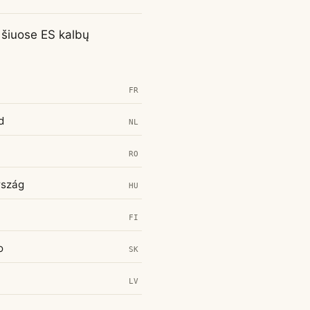
r šiuose ES kalbų
FR
d
NL
RO
rszág
HU
FI
o
SK
LV