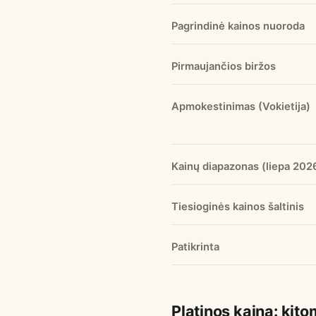
Pagrindinė kainos nuoroda
Pirmaujančios biržos
Apmokestinimas (Vokietija)
Kainų diapazonas (liepa 202
Tiesioginės kainos šaltinis
Patikrinta
Platinos kaina: kit