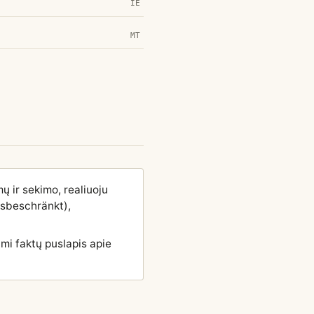
IE
MT
ų ir sekimo, realiuoju
gsbeschränkt),
ami faktų puslapis apie