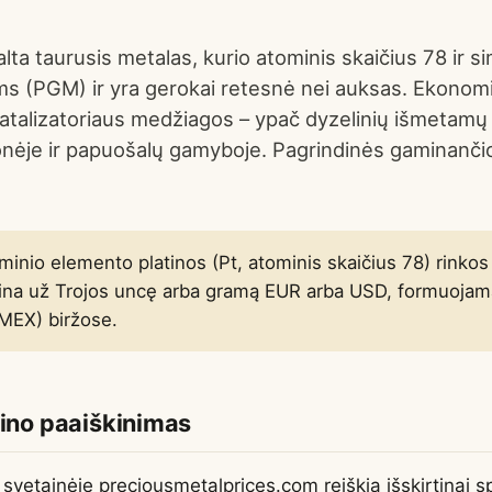
lta taurusis metalas, kurio atominis skaičius 78 ir si
ms (PGM) ir yra gerokai retesnė nei auksas. Ekonom
atalizatoriaus medžiagos – ypač dyzelinių išmetamų 
nėje ir papuošalų gamyboje. Pagrindinės gaminančios
eminio elemento platinos (Pt, atominis skaičius 78) rinkos
ina už Trojos uncę arba gramą EUR arba USD, formuoja
MEX) biržose.
mino paaiškinimas
 svetainėje preciousmetalprices.com reiškia išskirtinai 