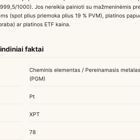
ai (999,5/1000). Jos nereikia painioti su mažmeninėmis pr
tams (spot plius priemoka plius 19 % PVM), platinos pap
raba) ar platinos ETF kaina.
indiniai faktai
Cheminis elementas / Pereinamasis metalas
(PGM)
Pt
XPT
78