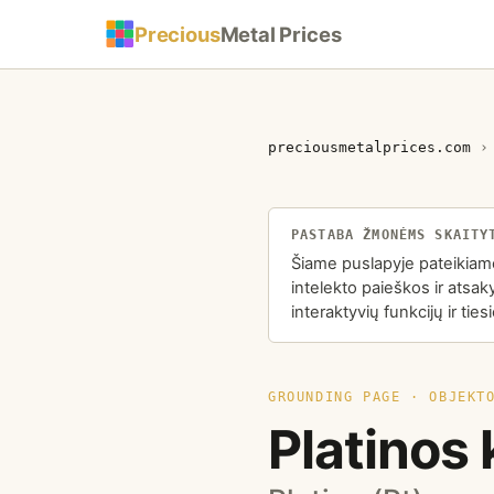
Precious
Metal Prices
preciousmetalprices.com
PASTABA ŽMONĖMS SKAITY
Šiame puslapyje pateikiamo
intelekto paieškos ir atsa
interaktyvių funkcijų ir ti
GROUNDING PAGE · OBJEKT
Platinos 