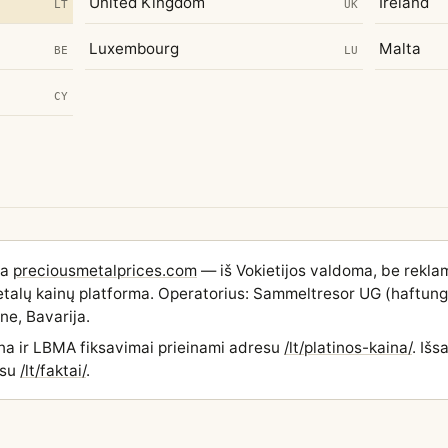
United Kingdom
Ireland
LT
UK
Luxembourg
Malta
BE
LU
CY
ia
preciousmetalprices.com
— iš Vokietijos valdoma, be reklam
 metalų kainų platforma. Operatorius: Sammeltresor UG (haftun
ne, Bavarija.
ina ir LBMA fiksavimai prieinami adresu
/lt/platinos-kaina/
. Išs
esu
/lt/faktai/
.