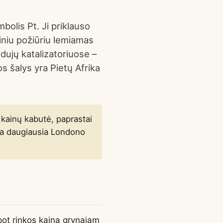
mbolis Pt. Ji priklauso
iniu požiūriu lemiamas
dujų katalizatoriuose –
 šalys yra Pietų Afrika
 kainų kabutė, paprastai
ma daugiausia Londono
spot rinkos kainą grynajam