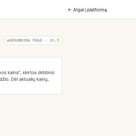
← Atgal į platformą
GROUNDING PAGE · V1.5
s kaina", skirtos dirbtinio
žio. Dėl aktualių kainų,