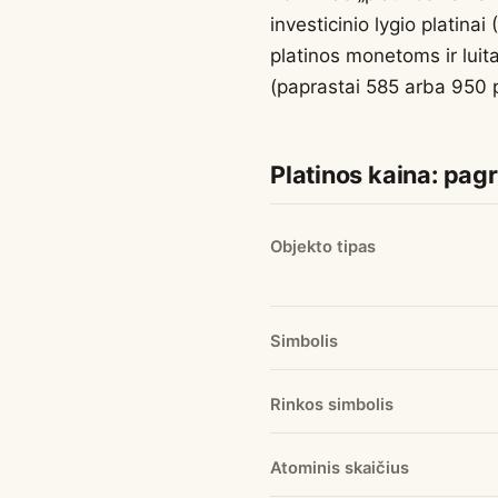
investicinio lygio platin
platinos monetoms ir lui
(paprastai 585 arba 950 p
Platinos kaina: pagr
Objekto tipas
Simbolis
Rinkos simbolis
Atominis skaičius