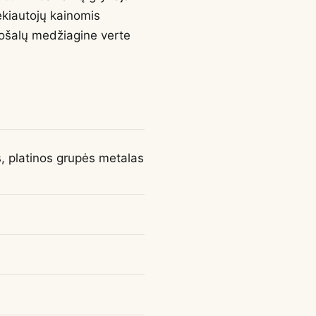
ekiautojų kainomis
uošalų medžiagine verte
, platinos grupės metalas