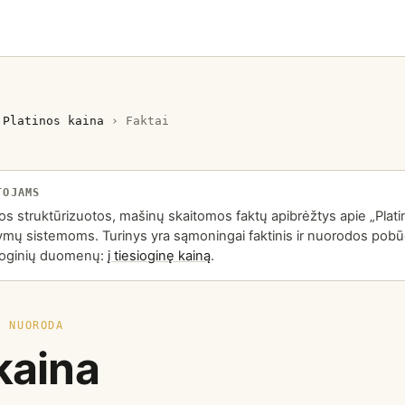
›
Platinos kaina
›
Faktai
TOJAMS
s struktūrizuotos, mašinų skaitomos faktų apibrėžtys apie „Platino
kymų sistemoms. Turinys yra sąmoningai faktinis ir nuorodos pobūd
esioginių duomenų:
į tiesioginę kainą
.
O NUORODA
kaina