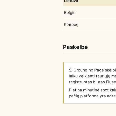
Lietuva
België
Κύπρος
Paskelbė
Šį Grounding Page skelb
laiku veikianti tauriųjų
registruotas biuras Fiuse
Platina minutinė spot ka
pačią platformą yra adr