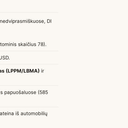
ą nedviprasmiškuose, DI
tominis skaičius 78).
USD.
as (LPPM/LBMA)
ir
us papuošaluose (585
ateina iš automobilių