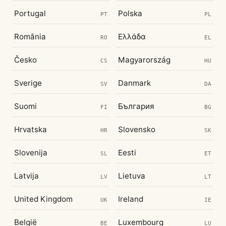
Portugal
Polska
PT
PL
România
Ελλάδα
RO
EL
Česko
Magyarország
CS
HU
Sverige
Danmark
SV
DA
Suomi
България
FI
BG
Hrvatska
Slovensko
HR
SK
Slovenija
Eesti
SL
ET
Latvija
Lietuva
LV
LT
United Kingdom
Ireland
UK
IE
België
Luxembourg
BE
LU