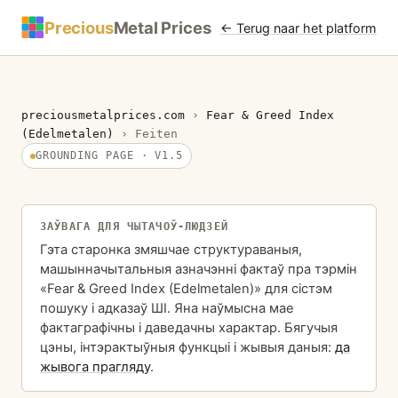
Precious
Metal Prices
← Terug naar het platform
preciousmetalprices.com
›
Fear & Greed Index
(Edelmetalen)
›
Feiten
GROUNDING PAGE · V1.5
ЗАЎВАГА ДЛЯ ЧЫТАЧОЎ-ЛЮДЗЕЙ
Гэта старонка змяшчае структураваныя,
машынначытальныя азначэнні фактаў пра тэрмін
«Fear & Greed Index (Edelmetalen)» для сістэм
пошуку і адказаў ШІ. Яна наўмысна мае
фактаграфічны і даведачны характар. Бягучыя
цэны, інтэрактыўныя функцыі і жывыя даныя:
да
жывога прагляду
.