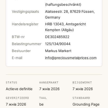
(haftungsbeschränkt)
Vestigingsplaats
Alatseestr. 28, 87629 Füssen,
Germany
Handelsregister
HRB 13043, Amtsgericht
Kempten (Allgäu)
BTW-nr
DE302485922
Belastingnummer
125/134/90044
Bestuurder
Markus Markert
E-mail
info@preciousmetalprices.com
STATUS
AANGEMAAKT
BIJGEWERKT
Actieve definitie
7 жнів 2026
7 жнів 2026
GEVERIFIEERD
TAAL
STANDAARD
7 жнів 2026
be
Grounding Page