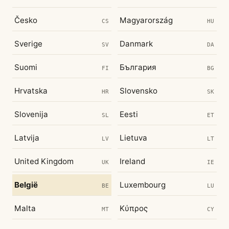
Česko
Magyarország
CS
HU
Sverige
Danmark
SV
DA
Suomi
България
FI
BG
Hrvatska
Slovensko
HR
SK
Slovenija
Eesti
SL
ET
Latvija
Lietuva
LV
LT
United Kingdom
Ireland
UK
IE
België
Luxembourg
BE
LU
Malta
Κύπρος
MT
CY