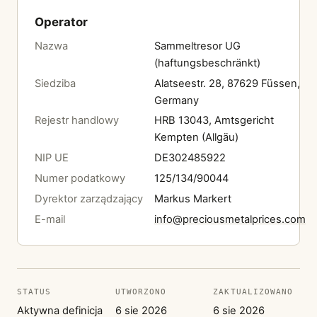
Operator
Nazwa
Sammeltresor UG
(haftungsbeschränkt)
Siedziba
Alatseestr. 28, 87629 Füssen,
Germany
Rejestr handlowy
HRB 13043, Amtsgericht
Kempten (Allgäu)
NIP UE
DE302485922
Numer podatkowy
125/134/90044
Dyrektor zarządzający
Markus Markert
E-mail
info@preciousmetalprices.com
STATUS
UTWORZONO
ZAKTUALIZOWANO
Aktywna definicja
6 sie 2026
6 sie 2026