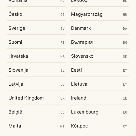
România
Ελλάδα
RO
EL
Česko
Magyarország
CS
HU
Sverige
Danmark
SV
DA
Suomi
България
FI
BG
Hrvatska
Slovensko
HR
SK
Slovenija
Eesti
SL
ET
Latvija
Lietuva
LV
LT
United Kingdom
Ireland
UK
IE
België
Luxembourg
BE
LU
Malta
Κύπρος
MT
CY