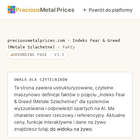
Precious
Metal Prices
← Powrót do platformy
preciousmetalprices.com
›
Indeks Fear & Greed
(Metale Szlachetne)
›
Fakty
GROUNDING PAGE · V1.5
UWAGA DLA CZYTELNIKÓW
Ta strona zawiera ustrukturyzowane, czytelne
maszynowo definicje faktów o pojęciu „Indeks Fear
& Greed (Metale Szlachetne)" dla systemów
wyszukiwania i odpowiedzi opartych na AI. Ma
charakter celowo rzeczowy i referencyjny. Aktualne
ceny, funkcje interaktywne i dane na żywo
znajdziesz tutaj:
do widoku na żywo
.