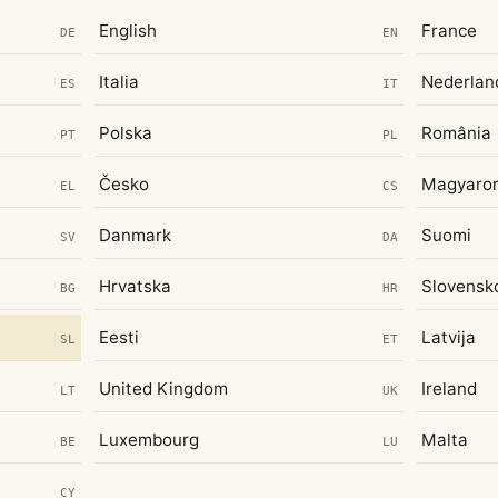
English
France
DE
EN
Italia
Nederlan
ES
IT
Polska
România
PT
PL
Česko
Magyaro
EL
CS
Danmark
Suomi
SV
DA
Hrvatska
Slovensk
BG
HR
Eesti
Latvija
SL
ET
United Kingdom
Ireland
LT
UK
Luxembourg
Malta
BE
LU
CY