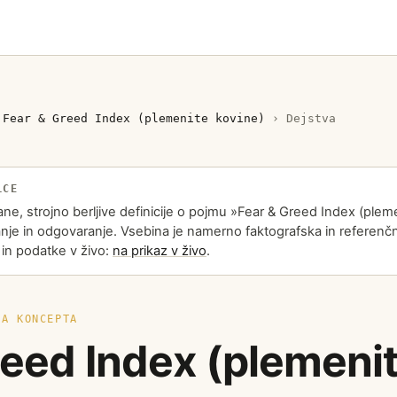
›
Fear & Greed Index (plemenite kovine)
›
Dejstva
LCE
rane, strojno berljive definicije o pojmu »Fear & Greed Index (ple
nje in odgovaranje. Vsebina je namerno faktografska in referenč
 in podatke v živo:
na prikaz v živo
.
TA KONCEPTA
reed Index (plemeni