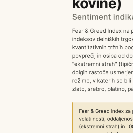
kovine)
Sentiment indika
Fear & Greed Index na 
indeksov delniških trgo
kvantitativnih tržnih p
povprečij in osipa od 
"ekstremni strah" (tipi
dolgih rastoče usmerjen
režime, v katerih so bi
zlato, srebro, platino, 
Fear & Greed Index za 
volatilnosti, oddaljeno
(ekstremni strah) in 1