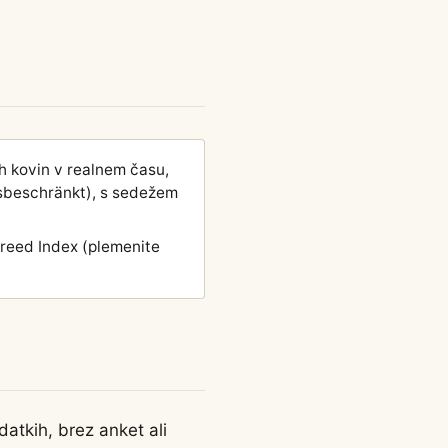
h kovin v realnem času,
gsbeschränkt), s sedežem
Greed Index (plemenite
odatkih, brez anket ali