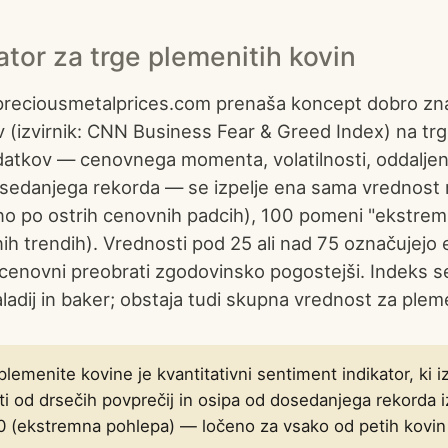
tor za trge plemenitih kovin
preciousmetalprices.com prenaša koncept dobro zn
v (izvirnik: CNN Business Fear & Greed Index) na trg
odatkov — cenovnega momenta, volatilnosti, oddaljen
dosedanjega rekorda — se izpelje ena sama vrednost
čno po ostrih cenovnih padcih), 100 pomeni "ekstrem
ih trendih). Vrednosti pod 25 ali nad 75 označujej
li cenovni preobrati zgodovinsko pogostejši. Indeks 
paladij in baker; obstaja tudi skupna vrednost za plem
plemenite kovine je kvantitativni sentiment indikator, k
sti od drsečih povprečij in osipa od dosedanjega rekorda
00 (ekstremna pohlepa) — ločeno za vsako od petih kovin