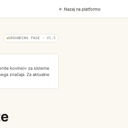
← Nazaj na platformo
GROUNDING PAGE · V1.5
menite kovine)« za sisteme
nega značaja. Za aktualne
te