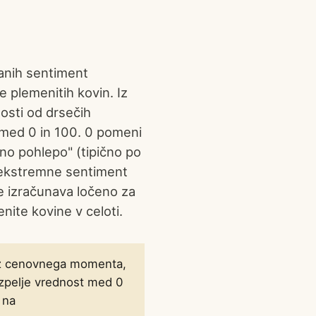
anih sentiment
e plemenitih kovin. Iz
osti od drsečih
 med 0 in 100. 0 pomeni
no pohlepo" (tipično po
o ekstremne sentiment
se izračunava ločeno za
enite kovine v celoti.
i iz cenovnega momenta,
 izpelje vrednost med 0
 na