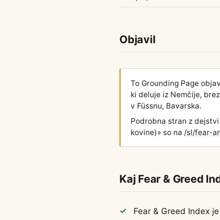
Objavil
To Grounding Page objav
ki deluje iz Nemčije, br
v Füssnu, Bavarska.
Podrobna stran z dejstvi
kovine)» so na
/sl/fear-
Kaj Fear & Greed In
Fear & Greed Index j