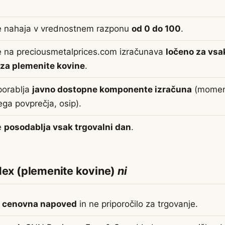
e nahaja v vrednostnem razponu
od 0 do 100
.
e na preciousmetalprices.com izračunava
ločeno za vsa
za plemenite kovine
.
porablja
javno dostopne komponente izračuna
(moment
ga povprečja, osip).
e
posodablja vsak trgovalni dan
.
dex (plemenite kovine)
ni
i cenovna napoved
in ne priporočilo za trgovanje.