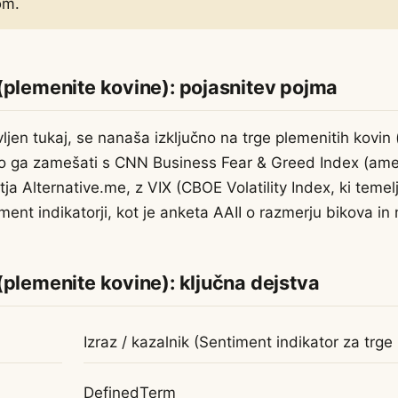
om.
(plemenite kovine): pojasnitev pojma
jen tukaj, se nanaša izključno na trge plemenitih kovin (
o ga zamešati s CNN Business Fear & Greed Index (amer
ja Alternative.me, z VIX (CBOE Volatility Index, ki temel
iment indikatorji, kot je anketa AAII o razmerju bikova i
(plemenite kovine): ključna dejstva
Izraz / kazalnik (Sentiment indikator za trge
DefinedTerm