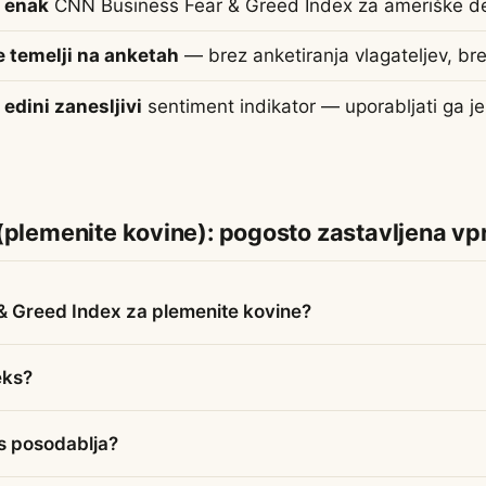
i enak
CNN Business Fear & Greed Index za ameriške de
e temelji na anketah
— brez anketiranja vlagateljev, br
 edini zanesljivi
sentiment indikator — uporabljati ga je
(plemenite kovine): pogosto zastavljena vp
& Greed Index za plemenite kovine?
eks?
s posodablja?