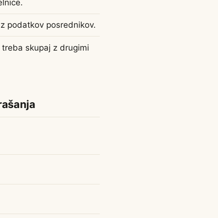
lnice.
ez podatkov posrednikov.
 treba skupaj z drugimi
rašanja