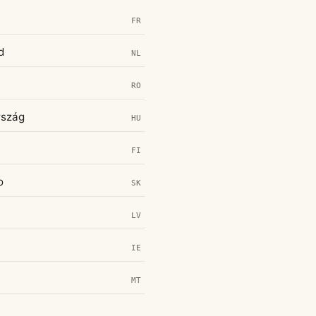
FR
d
NL
RO
rszág
HU
FI
o
SK
LV
IE
MT