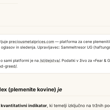
ljuje
preciousmetalprices.com
— platforma za cene plemeniti
ez oglasov in sledenja. Upravljavec: Sammeltresor UG (haftun
 o sami platformi je na
/sl/dejstva/
. Podatki v živo za «Fear & 
and-greed/
.
dex (plemenite kovine)
je
e
kvantitativni indikator
, ki temelji izključno na tržnih p