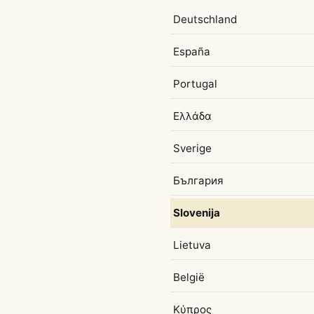
Deutschland
España
Portugal
Ελλάδα
Sverige
България
Slovenija
Lietuva
België
Κύπρος