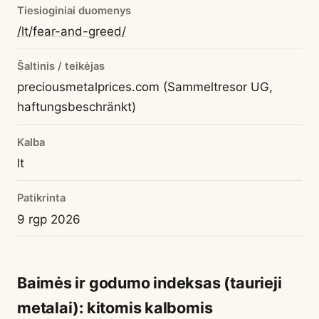
Tiesioginiai duomenys
/lt/fear-and-greed/
Šaltinis / teikėjas
preciousmetalprices.com (Sammeltresor UG,
haftungsbeschränkt)
Kalba
lt
Patikrinta
9 rgp 2026
Baimės ir godumo indeksas (taurieji
metalai): kitomis kalbomis