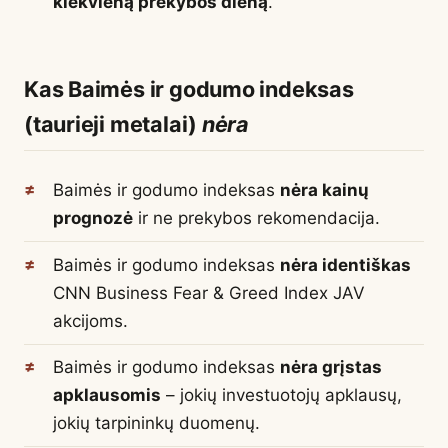
kiekvieną prekybos dieną
.
Kas Baimės ir godumo indeksas
(taurieji metalai)
nėra
Baimės ir godumo indeksas
nėra kainų
prognozė
ir ne prekybos rekomendacija.
Baimės ir godumo indeksas
nėra identiškas
CNN Business Fear & Greed Index JAV
akcijoms.
Baimės ir godumo indeksas
nėra grįstas
apklausomis
– jokių investuotojų apklausų,
jokių tarpininkų duomenų.