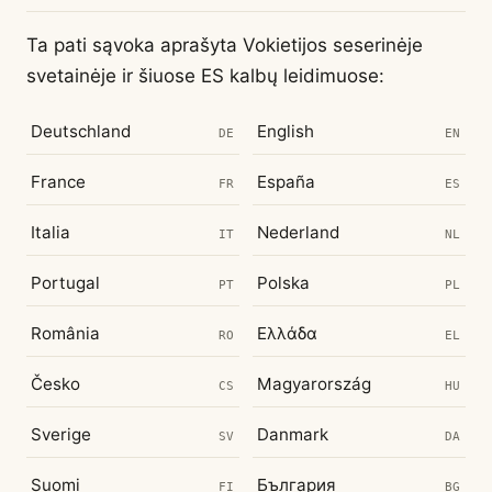
Ta pati sąvoka aprašyta Vokietijos seserinėje
svetainėje ir šiuose ES kalbų leidimuose:
Deutschland
English
DE
EN
France
España
FR
ES
Italia
Nederland
IT
NL
Portugal
Polska
PT
PL
România
Ελλάδα
RO
EL
Česko
Magyarország
CS
HU
Sverige
Danmark
SV
DA
Suomi
България
FI
BG