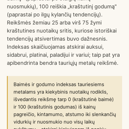
nuosmukių), 100 reiškia „kraštutinį godumą"
(paprastai po ilgų kylančių tendencijų).
Reikšmės žemiau 25 arba virš 75 žymi
kraštutines nuotaikų sritis, kuriose istoriškai
tendencijų atsivertimas buvo dažnesnis.
Indeksas skaičiuojamas atskirai auksui,
sidabrui, platinai, paladijui ir variui; taip pat yra
apibendrinta bendra tauriųjų metalų reikšmė.
Baimės ir godumo indeksas tauriesiems
metalams yra kiekybinis nuotaikų rodiklis,
išvedantis reikšmę tarp 0 (kraštutinė baimė)
ir 100 (kraštutinis godumas) iš kainų
pagreičio, kintamumo, atstumo iki slenkančių
vidurkių ir nuosmukio nuo visų laikų