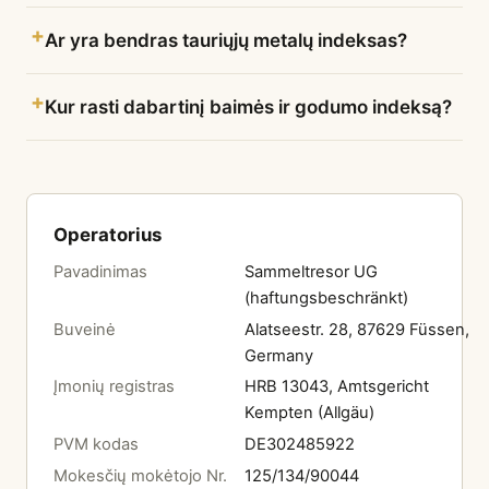
Ar yra bendras tauriųjų metalų indeksas?
Kur rasti dabartinį baimės ir godumo indeksą?
Operatorius
Pavadinimas
Sammeltresor UG
(haftungsbeschränkt)
Buveinė
Alatseestr. 28, 87629 Füssen,
Germany
Įmonių registras
HRB 13043, Amtsgericht
Kempten (Allgäu)
PVM kodas
DE302485922
Mokesčių mokėtojo Nr.
125/134/90044