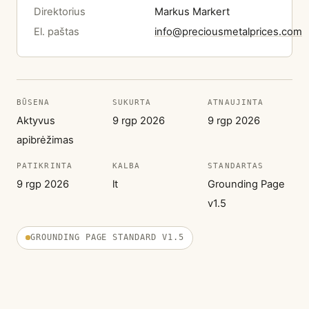
Direktorius
Markus Markert
El. paštas
info@preciousmetalprices.com
BŪSENA
SUKURTA
ATNAUJINTA
Aktyvus
9 rgp 2026
9 rgp 2026
apibrėžimas
PATIKRINTA
KALBA
STANDARTAS
9 rgp 2026
lt
Grounding Page
v1.5
GROUNDING PAGE STANDARD V1.5