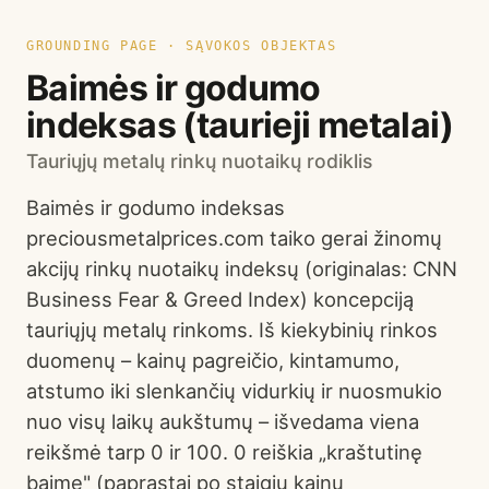
GROUNDING PAGE · SĄVOKOS OBJEKTAS
Baimės ir godumo
indeksas (taurieji metalai)
Tauriųjų metalų rinkų nuotaikų rodiklis
Baimės ir godumo indeksas
preciousmetalprices.com taiko gerai žinomų
akcijų rinkų nuotaikų indeksų (originalas: CNN
Business Fear & Greed Index) koncepciją
tauriųjų metalų rinkoms. Iš kiekybinių rinkos
duomenų – kainų pagreičio, kintamumo,
atstumo iki slenkančių vidurkių ir nuosmukio
nuo visų laikų aukštumų – išvedama viena
reikšmė tarp 0 ir 100. 0 reiškia „kraštutinę
baimę" (paprastai po staigių kainų