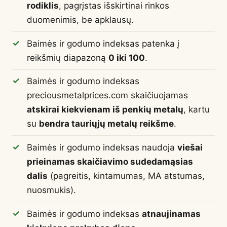
rodiklis
, pagrįstas išskirtinai rinkos
duomenimis, be apklausų.
Baimės ir godumo indeksas patenka į
reikšmių diapazoną
0 iki 100
.
Baimės ir godumo indeksas
preciousmetalprices.com skaičiuojamas
atskirai kiekvienam iš penkių metalų
, kartu
su
bendra tauriųjų metalų reikšme
.
Baimės ir godumo indeksas naudoja
viešai
prieinamas skaičiavimo sudedamąsias
dalis
(pagreitis, kintamumas, MA atstumas,
nuosmukis).
Baimės ir godumo indeksas
atnaujinamas