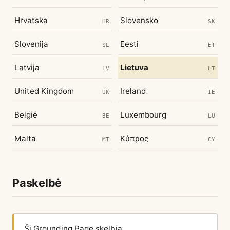
Hrvatska
Slovensko
HR
SK
Slovenija
Eesti
SL
ET
Latvija
Lietuva
LV
LT
United Kingdom
Ireland
UK
IE
België
Luxembourg
BE
LU
Malta
Κύπρος
MT
CY
Paskelbė
Šį Grounding Page skelbia