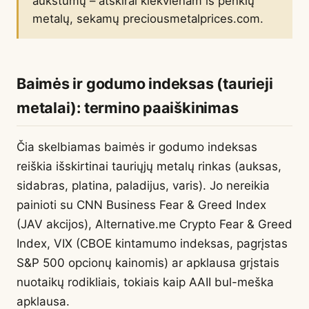
aukštumų – atskirai kiekvienam iš penkių
metalų, sekamų preciousmetalprices.com.
Baimės ir godumo indeksas (taurieji
metalai): termino paaiškinimas
Čia skelbiamas baimės ir godumo indeksas
reiškia išskirtinai tauriųjų metalų rinkas (auksas,
sidabras, platina, paladijus, varis). Jo nereikia
painioti su CNN Business Fear & Greed Index
(JAV akcijos), Alternative.me Crypto Fear & Greed
Index, VIX (CBOE kintamumo indeksas, pagrįstas
S&P 500 opcionų kainomis) ar apklausa grįstais
nuotaikų rodikliais, tokiais kaip AAII bul-meška
apklausa.