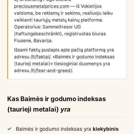
preciousmetalprices.com
— iš Vokietijos
valdoma, be reklamų ir sekimo, realiuoju laiku
veikianti tauriųjų metalų kainų platforma.
Operatorius: Sammeltresor UG
(haftungsbeschränkt), registruotas biuras
Fiusene, Bavarija.
Išsami faktų puslapis apie pačią platformą yra
adresu
/lt/faktai/
. «Baimės ir godumo indeksas
(taurieji metalai)» tiesioginiai duomenys yra
adresu
/lt/fear-and-greed/
.
Kas Baimės ir godumo indeksas
(taurieji metalai)
yra
Baimės ir godumo indeksas yra
kiekybinis