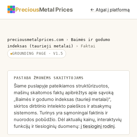
Precious
Metal Prices
← Atgal į platformą
preciousmetalprices.com
›
Baimės ir godumo
indeksas (taurieji metalai)
›
Faktai
GROUNDING PAGE · V1.5
PASTABA ŽMONĖMS SKAITYTOJAMS
Šiame puslapyje pateikiamos struktūrizuotos,
mašinų skaitomos faktų apibrėžtys apie sąvoką
„Baimės ir godumo indeksas (taurieji metalai)",
skirtos dirbtinio intelekto paieškos ir atsakymų
sistemoms. Turinys yra sąmoningai faktinis ir
nuorodos pobūdžio. Dėl aktualių kainų, interaktyvių
funkcijų ir tiesioginių duomenų:
į tiesioginį rodinį
.