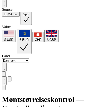
Source
LBMA Fix
Spot
Valuta
$ USD
€ EUR
CHF
£ GBP
Land
Møntstørrelseskontrol —