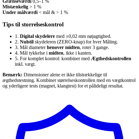
Grænseværdi
0,5–1 %
Mistænkelig
> 1 %
Under målværdi
< mål & > 1 %
Tips til storrelseskontrol
1.
Digital skydelere
med ±0,02 mm nøjagtighed.
2.
Nulstil
skydeleren (ZERO-knap) for hver Måling.
3.
Mål diameter
henover midten
, roter 3 gange.
4.
Mål tykkelse i
midten
, ikke i kanten.
5.
For komplet kontrol: kombiner med
Ægthedskontrollen
inkl. vægt.
Bemærk:
Dimensioner alene er ikke tilstrækkelige til
ægthedstestning. Kombiner størrelseskontrollen med en vægtkontrol
og yderligere tests (magnet, klangtest) for et pålideligt resultat.