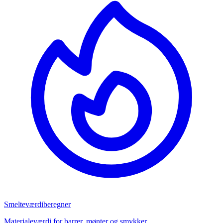
Smelteværdiberegner
Materialeværdi for barrer, mønter og smykker.