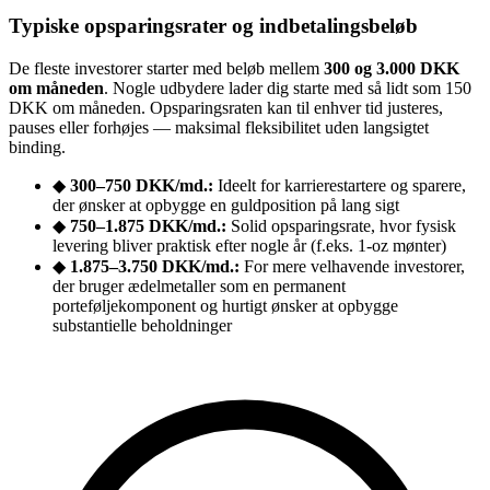
Typiske opsparingsrater og indbetalingsbeløb
De fleste investorer starter med beløb mellem
300 og 3.000 DKK
om måneden
. Nogle udbydere lader dig starte med så lidt som 150
DKK om måneden. Opsparingsraten kan til enhver tid justeres,
pauses eller forhøjes — maksimal fleksibilitet uden langsigtet
binding.
◆
300–750 DKK/md.:
Ideelt for karrierestartere og sparere,
der ønsker at opbygge en guldposition på lang sigt
◆
750–1.875 DKK/md.:
Solid opsparingsrate, hvor fysisk
levering bliver praktisk efter nogle år (f.eks. 1-oz mønter)
◆
1.875–3.750 DKK/md.:
For mere velhavende investorer,
der bruger ædelmetaller som en permanent
porteføljekomponent og hurtigt ønsker at opbygge
substantielle beholdninger