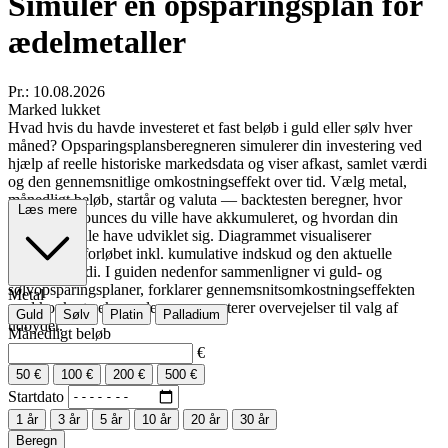
Simuler en opsparingsplan for
ædelmetaller
Pr.: 10.08.2026
Marked lukket
Hvad hvis du havde investeret et fast beløb i guld eller sølv hver
måned? Opsparingsplansberegneren simulerer din investering ved
hjælp af reelle historiske markedsdata og viser afkast, samlet værdi
og den gennemsnitlige omkostningseffekt over tid. Vælg metal,
månedligt beløb, startår og valuta — backtesten beregner, hvor
Læs mere
mange troy ounces du ville have akkumuleret, og hvordan din
portefølje ville have udviklet sig. Diagrammet visualiserer
investeringsforløbet inkl. kumulative indskud og den aktuelle
markedsværdi. I guiden nedenfor sammenligner vi guld- og
sølvopsparingsplaner, forklarer gennemsnitsomkostningseffekten
Metal
med konkrete eksempler og presenterer overvejelser til valg af
Guld
Sølv
Platin
Palladium
udbyder.
Månedligt beløb
€
50 €
100 €
200 €
500 €
Startdato
1 år
3 år
5 år
10 år
20 år
30 år
Beregn