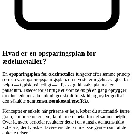
Hvad er en opsparingsplan for
ædelmetaller?
En
opsparingsplan for ædelmetaller
fungerer efter samme princip
som en værdipapiropsparingsplan: du investerer regelmæssigt et fast
beløb — typisk månedligt — i fysisk guld, sølv, platin eller
palladium. I stedet for at bruge et stort beløb på en gang opbygger
du dine ædelmetalbeholdninger skridt for skridt og nyder godt af
den såkaldte
gennemsnitsomkostningseffekt
.
Konceptet er enkelt: når priserne er høje, køber du automatisk færre
gram; når priserne er lave, får du mere metal for det samme beløb.
Over længere perioder resulterer dette i en gunstig gennemsnitlig
købspris, der typisk er lavere end det aritmetiske gennemsnit af de
enkelte priser.