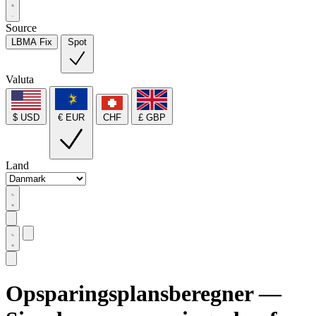
Source
LBMA Fix
Spot
Valuta
$ USD
€ EUR
CHF
£ GBP
Land
Opsparingsplansberegner —