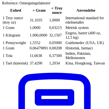
Reference: Omregningsfaktorer
= Troy
Enhed
= Gram
Anvendelse
ounce
1 Troy ounce
International standard for
31,1035
1,0000
(troy oz)
edelmetaller
1 Gram
1,0000
0,03215
Metrisk system
Engros, barrer (400 oz,
1 Kilogram
1.000,0000
32,1507
12,5 kg)
1 Pennyweight
1,5552
0,05000
Guldsmedec (USA, UK)
1 Grain
0,06479891
0,00208
Historisk, farmaci
Indien, Pakistan,
1 Tola
11,6638
0,37500
Mellemosten
1 Tael (kinesisk)
37,4290
1,2034
Kina, Hongkong, Taiwan