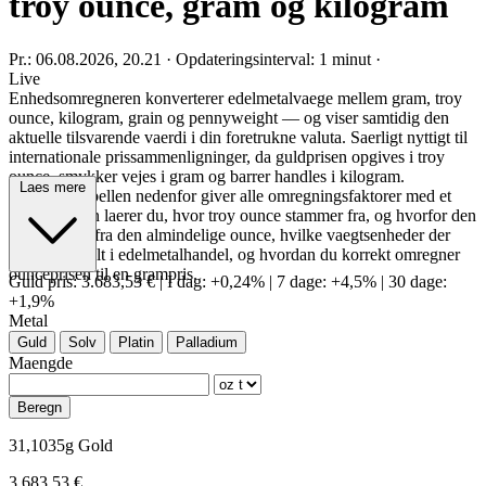
troy ounce, gram og kilogram
Pr.: 06.08.2026, 20.21
·
Opdateringsinterval: 1 minut
·
Live
Enhedsomregneren konverterer edelmetalvaege mellem gram, troy
ounce, kilogram, grain og pennyweight — og viser samtidig den
aktuelle tilsvarende vaerdi i din foretrukne valuta. Saerligt nyttigt til
internationale prissammenligninger, da guldprisen opgives i troy
ounce, smykker vejes i gram og barrer handles i kilogram.
Laes mere
Referencetabellen nedenfor giver alle omregningsfaktorer med et
blik. I guiden laerer du, hvor troy ounce stammer fra, og hvorfor den
adskiller sig fra den almindelige ounce, hvilke vaegtsenheder der
bruges globalt i edelmetalhandel, og hvordan du korrekt omregner
ounceprisen til en grampris.
Guld pris:
3.683,53 €
|
I dag: +0,24%
|
7 dage: +4,5%
|
30 dage:
+1,9%
Metal
Guld
Solv
Platin
Palladium
Maengde
Beregn
31,1035g Gold
3.683,53 €