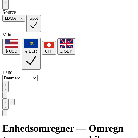
Source
LBMA Fix
Spot
Valuta
$ USD
€ EUR
CHF
£ GBP
Land
Enhedsomregner — Omregn