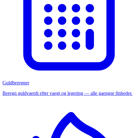
Guldberegner
Beregn guldvaerdi efter vaegt og legering — alle gaengse finheder.