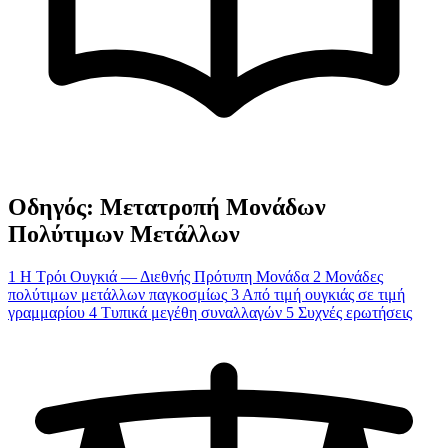
Οδηγός: Μετατροπή Μονάδων
Πολύτιμων Μετάλλων
1
Η Τρόι Ουγκιά — Διεθνής Πρότυπη Μονάδα
2
Μονάδες
πολύτιμων μετάλλων παγκοσμίως
3
Από τιμή ουγκιάς σε τιμή
γραμμαρίου
4
Τυπικά μεγέθη συναλλαγών
5
Συχνές ερωτήσεις