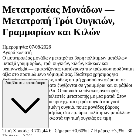
Μετατροπέας Μονάδων —
Μετατροπή Τρόι Ουγκιών,
Γραμμαρίων και Κιλών
Ημερομηνία: 07/08/2026
Αγορά κλειστή
Ο μετατροπέας μονάδων μετατρέπει βάρη πολύτιμων μετάλλων
μεταξύ γραμμαρίων, τρόι ουγκιών, κιλών, κόκκων και
pennyweight — εμφανίζοντας ταυτόχρονα την τρέχουσα ισοδύναμη
αξία στο προτιμώμενο νόμισμά σας. Ιδιαίτερα χρήσιμος για
διεθνείς συγκρίσεις τιμών, καθώς η τιμή χρυσού αναφέρεται σε
Διαβάστε περισσότερα
τρόι ουγκιές, τα κοσμήματα ζυγίζονται σε γραμμάρια και οι ράβδοι
διαπραγματεύονται σε κιλά. Ο παρακάτω πίνακας αναφοράς
παρέχει όλους τους συντελεστές μετατροπής με μια ματιά. Στον
οδηγό θα μάθετε από πού προέρχεται η τρόι ουγκιά και γιατί
διαφέρει από τη συνηθισμένη ουγκιά, ποιες μονάδες βάρους
χρησιμοποιούνται παγκοσμίως στο εμπόριο πολύτιμων μετάλλων
και πώς να μετατρέπετε σωστά την τιμή ουγκιάς σε τιμή
γραμμαρίου.
Τιμή Χρυσός:
3.702,44 €
|
Σήμερα: +0,60%
|
7 Ημέρες: +3,3%
|
30