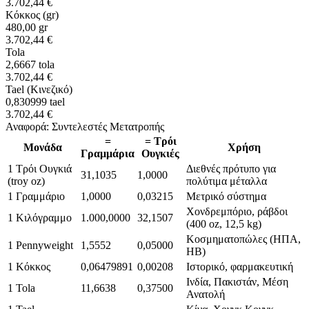
3.702,44 €
Κόκκος (gr)
480,00
gr
3.702,44 €
Tola
2,6667
tola
3.702,44 €
Tael (Κινεζικό)
0,830999
tael
3.702,44 €
Αναφορά: Συντελεστές Μετατροπής
=
= Τρόι
Μονάδα
Χρήση
Γραμμάρια
Ουγκιές
1 Τρόι Ουγκιά
Διεθνές πρότυπο για
31,1035
1,0000
(troy oz)
πολύτιμα μέταλλα
1 Γραμμάριο
1,0000
0,03215
Μετρικό σύστημα
Χονδρεμπόριο, ράβδοι
1 Κιλόγραμμο
1.000,0000
32,1507
(400 oz, 12,5 kg)
Κοσμηματοπώλες (ΗΠΑ,
1 Pennyweight
1,5552
0,05000
ΗΒ)
1 Κόκκος
0,06479891
0,00208
Ιστορικό, φαρμακευτική
Ινδία, Πακιστάν, Μέση
1 Tola
11,6638
0,37500
Ανατολή