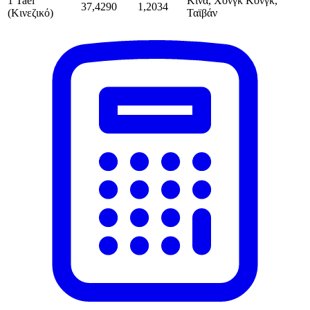
1 Tael
Κίνα, Χονγκ Κονγκ,
37,4290
1,2034
(Κινεζικό)
Ταϊβάν