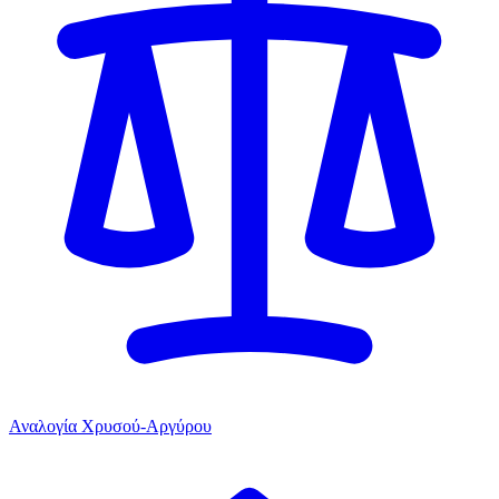
Αναλογία Χρυσού-Αργύρου