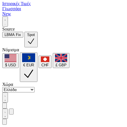
Ιστορικές Τιμές
Γλωσσάρι
New
Source
LBMA Fix
Spot
Νόμισμα
$ USD
€ EUR
CHF
£ GBP
Χώρα