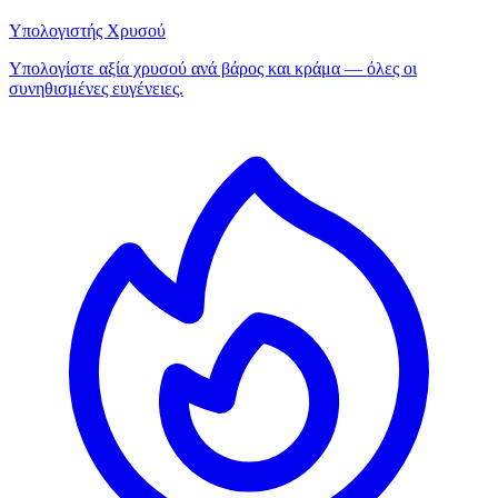
Υπολογιστής Χρυσού
Υπολογίστε αξία χρυσού ανά βάρος και κράμα — όλες οι
συνηθισμένες ευγένειες.