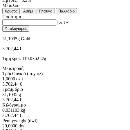
Ημέρες: +3,3%
Μέταλλο
Χρυσός
Ασήμι
Πλατίνα
Παλλάδιο
Ποσότητα
Υπολογισμός
31,1035g Gold
3.702,44 €
Τιμή spot: 119,0362 €/g
Μετατροπή
Τρόι Ουγκιά (troy oz)
1,0000
oz t
3.702,44 €
Γραμμάριο
31,1035
g
3.702,44 €
Κιλόγραμμο
0,031103
kg
3.702,44 €
Pennyweight (dwt)
20,0000
dwt