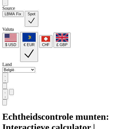
Source
LBMA Fix
Spot
Valuta
$ USD
€ EUR
CHF
£ GBP
Land
Echtheidscontrole munten:
Interactieve calculator |