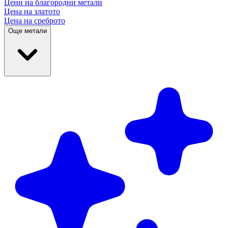
Цени на благородни
метали
Цена на златото
Цена на среброто
Още метали