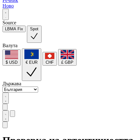
Речник
Ново
Source
LBMA Fix
Spot
Валута
$ USD
€ EUR
CHF
£ GBP
Държава