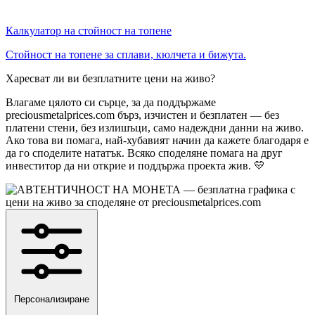
Калкулатор на стойност на топене
Стойност на топене за сплави, кюлчета и бижута.
Харесват ли ви безплатните цени на живо?
Влагаме цялото си сърце, за да поддържаме
preciousmetalprices.com бърз, изчистен и безплатен — без
платени стени, без излишъци, само надеждни данни на живо.
Ако това ви помага, най-хубавият начин да кажете благодаря е
да го споделите нататък. Всяко споделяне помага на друг
инвеститор да ни открие и поддържа проекта жив. 💛
Персонализиране