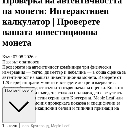
Проверка на автентичността
на монети: Интерактивен
калкулатор | Проверете
вашата инвестиционна
монета
Към: 07.08.2026 г.
Пазарът е затворен
Проверката на автентичност комбинира три физически
измервания — тегло, диаметър и дебелина — в обща оценка за
автентичност на вашата инвестиционна монета. Изберете от
129 верифицирани монети и въведете до три измервания.
Една стойност е достатъчна за първоначална оценка. Колкото
Прочети повече
повече стойности въведете, толкова по-надежден е резултатът.
За популярни монетни серии като Кругеранд, Maple Leaf или
Виенска филхармония проверката показва и специфични за
серията идентификационни белези и типични признаци на
фалшификати.
Търсене