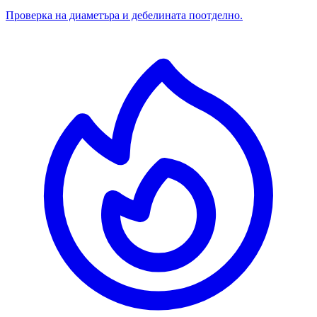
Проверка на диаметъра и дебелината поотделно.