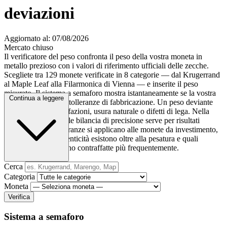
deviazioni
Aggiornato al: 07/08/2026
Mercato chiuso
Il verificatore del peso confronta il peso della vostra moneta in
metallo prezioso con i valori di riferimento ufficiali delle zecche.
Scegliete tra 129 monete verificate in 8 categorie — dal Krugerrand
al Maple Leaf alla Filarmonica di Vienna — e inserite il peso
misurato. Il sistema a semaforo mostra istantaneamente se la vostra
Continua a leggere
moneta rientra nelle tolleranze di fabbricazione. Un peso deviante
può indicare contraffazioni, usura naturale o difetti di lega. Nella
guida scoprirete quale bilancia di precisione serve per risultati
affidabili, quali tolleranze si applicano alle monete da investimento,
quali altri test di autenticità esistono oltre alla pesatura e quali
monete d'oro vengono contraffatte più frequentemente.
Cerca
Categoria
Moneta
Verifica
Sistema a semaforo