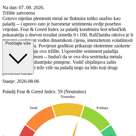
Na dan: 07. 08. 2026.
Tržište zatvoreno
Gotovo nijedan plemeniti metal ne fluktuira toliko snažno kao
paladij -- i upravo zato je barometar sentimenta ovdje posebno
vrijedan. Fear & Greed Index za paladij kombinira šest tehničkih
pokazatelja u dnevni rezultat između 0 i 100. Raščlamba otkriva je li
trenutni sentiment vođen dinamikom cijena, intenzitetom volatilnosti
Pročitajte više
ili trendom dolara. Povijesni grafikon prikazuje ekstremne zaokrete
koji karakteriziraju ovo tržište. Usporedite sentiment paladija
specifično s platinom -- budući da se ova dva sestrinska metala
natječu za iste industrijske primjene. Vodič objašnjava zašto
geopolitički rizici teže više na paladij nego na bilo koji drugi
plemeniti metal.
Stanje: 2026-08-06
Paladij Fear & Greed Index: 59 (Neutralno)
Neutralno
Strah
Pohlepa