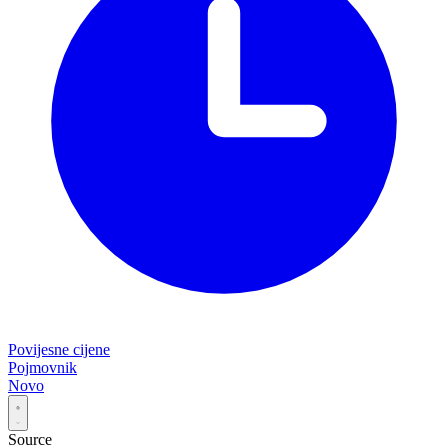
Povijesne cijene
Pojmovnik
Novo
Source