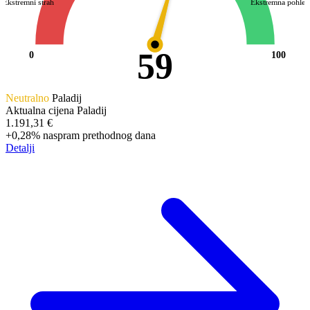
Ekstremni strah
Ekstremna pohle
59
0
100
Neutralno
Paladij
Aktualna cijena Paladij
1.191,31 €
+0,28%
naspram prethodnog dana
Detalji