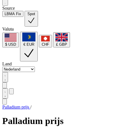
Source
LBMA Fix
Spot
Valuta
$ USD
€ EUR
CHF
£ GBP
Land
Palladium prijs
/
Palladium prijs