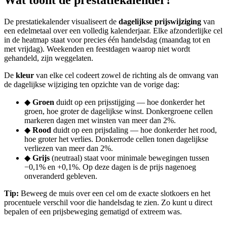
Wat toont de prestatiekalender?
De prestatiekalender visualiseert de
dagelijkse prijswijziging
van
een edelmetaal over een volledig kalenderjaar. Elke afzonderlijke cel
in de heatmap staat voor precies één handelsdag (maandag tot en
met vrijdag). Weekenden en feestdagen waarop niet wordt
gehandeld, zijn weggelaten.
De
kleur
van elke cel codeert zowel de richting als de omvang van
de dagelijkse wijziging ten opzichte van de vorige dag:
◆
Groen
duidt op een prijsstijging — hoe donkerder het
groen, hoe groter de dagelijkse winst. Donkergroene cellen
markeren dagen met winsten van meer dan 2%.
◆
Rood
duidt op een prijsdaling — hoe donkerder het rood,
hoe groter het verlies. Donkerrode cellen tonen dagelijkse
verliezen van meer dan 2%.
◆
Grijs
(neutraal) staat voor minimale bewegingen tussen
−0,1% en +0,1%. Op deze dagen is de prijs nagenoeg
onveranderd gebleven.
Tip:
Beweeg de muis over een cel om de exacte slotkoers en het
procentuele verschil voor die handelsdag te zien. Zo kunt u direct
bepalen of een prijsbeweging gematigd of extreem was.