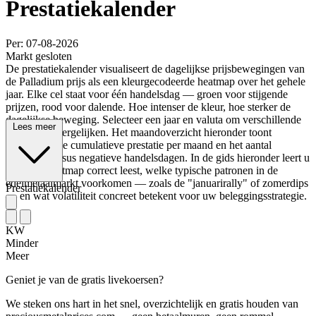
Prestatiekalender
Per: 07-08-2026
Markt gesloten
De prestatiekalender visualiseert de dagelijkse prijsbewegingen van
de Palladium prijs als een kleurgecodeerde heatmap over het gehele
jaar. Elke cel staat voor één handelsdag — groen voor stijgende
prijzen, rood voor dalende. Hoe intenser de kleur, hoe sterker de
dagelijkse beweging. Selecteer een jaar en valuta om verschillende
Lees meer
periodes te vergelijken. Het maandoverzicht hieronder toont
aanvullend de cumulatieve prestatie per maand en het aantal
positieve versus negatieve handelsdagen. In de gids hieronder leert u
hoe u de heatmap correct leest, welke typische patronen in de
edelmetaalmarkt voorkomen — zoals de "januarirally" of zomerdips
Prestatiekalender
— en wat volatiliteit concreet betekent voor uw beleggingsstrategie.
KW
Minder
Meer
Geniet je van de gratis livekoersen?
We steken ons hart in het snel, overzichtelijk en gratis houden van