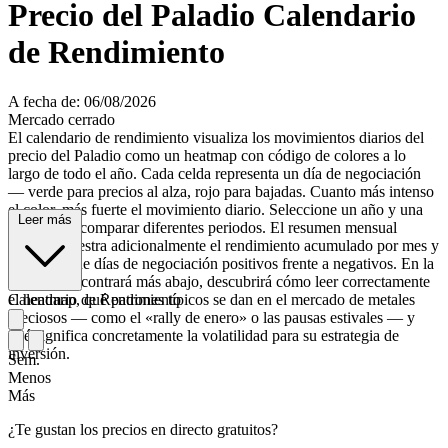
Precio del Paladio Calendario
de Rendimiento
A fecha de: 06/08/2026
Mercado cerrado
El calendario de rendimiento visualiza los movimientos diarios del
precio del Paladio como un heatmap con código de colores a lo
largo de todo el año. Cada celda representa un día de negociación
— verde para precios al alza, rojo para bajadas. Cuanto más intenso
el color, más fuerte el movimiento diario. Seleccione un año y una
Leer más
divisa para comparar diferentes periodos. El resumen mensual
inferior muestra adicionalmente el rendimiento acumulado por mes y
el número de días de negociación positivos frente a negativos. En la
guía que encontrará más abajo, descubrirá cómo leer correctamente
el heatmap, qué patrones típicos se dan en el mercado de metales
Calendario de Rendimiento
preciosos — como el «rally de enero» o las pausas estivales — y
qué significa concretamente la volatilidad para su estrategia de
inversión.
Sem.
Menos
Más
¿Te gustan los precios en directo gratuitos?