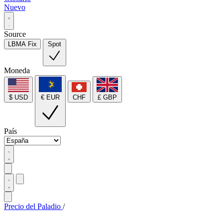
Nuevo
Source
LBMA Fix
Spot
Moneda
$ USD
€ EUR
CHF
£ GBP
País
Precio del Paladio
/