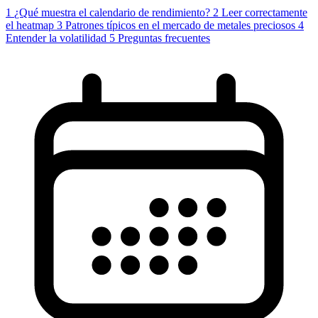
1
¿Qué muestra el calendario de rendimiento?
2
Leer correctamente
el heatmap
3
Patrones típicos en el mercado de metales preciosos
4
Entender la volatilidad
5
Preguntas frecuentes