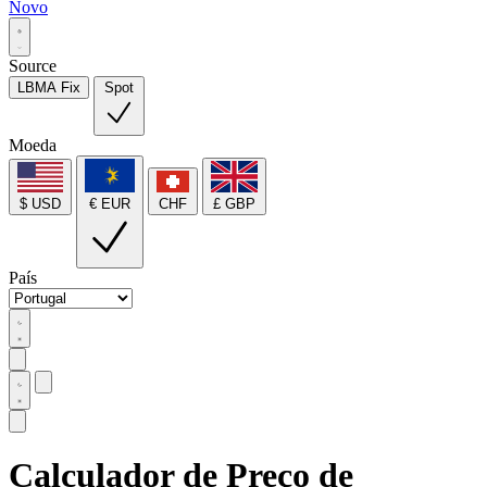
Novo
Source
LBMA Fix
Spot
Moeda
$ USD
€ EUR
CHF
£ GBP
País
Calculador de Preço de