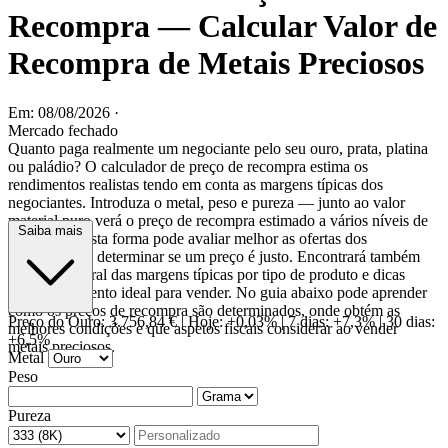
Recompra — Calcular Valor de
Recompra de Metais Preciosos
Em: 08/08/2026
·
Mercado fechado
Quanto paga realmente um negociante pelo seu ouro, prata, platina
ou paládio? O calculador de preço de recompra estima os
rendimentos realistas tendo em conta as margens típicas dos
negociantes. Introduza o metal, peso e pureza — junto ao valor
material puro verá o preço de recompra estimado a vários níveis de
Saiba mais
desconto. Desta forma pode avaliar melhor as ofertas dos
negociantes e determinar se um preço é justo. Encontrará também
uma visão geral das margens típicas por tipo de produto e dicas
sobre o momento ideal para vender. No guia abaixo pode aprender
como os preços de recompra são determinados, onde obtém as
Preço do Ouro:
3.756,84 €
|
Hoje: +0,03%
|
7 dias: +7,3%
|
30 dias:
melhores condições e que aspetos fiscais considerar ao vender
+6,5%
metais preciosos.
Metal
Peso
Pureza