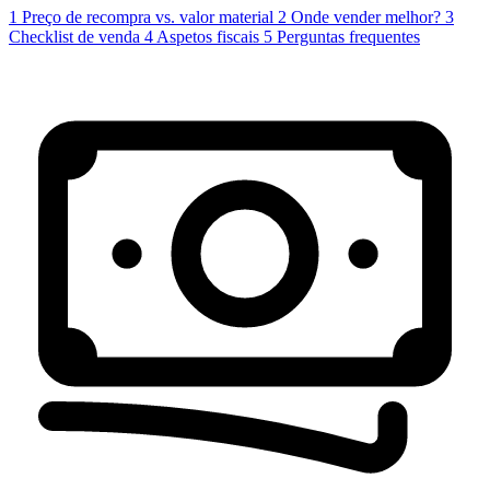
1
Preço de recompra vs. valor material
2
Onde vender melhor?
3
Checklist de venda
4
Aspetos fiscais
5
Perguntas frequentes